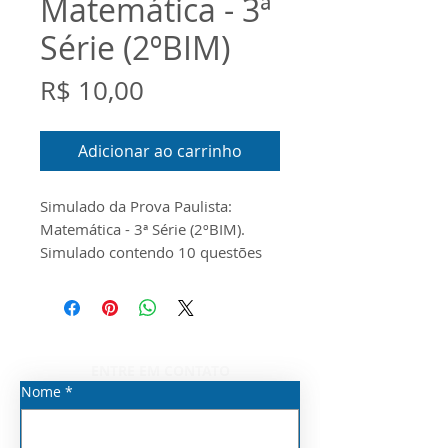
Matemática - 3ª
Série (2ºBIM)
Preço
R$ 10,00
Adicionar ao carrinho
Simulado da Prova Paulista:
Matemática - 3ª Série (2ºBIM).
Simulado contendo 10 questões
em Word
ENTRE EM CONTATO
Nome
*