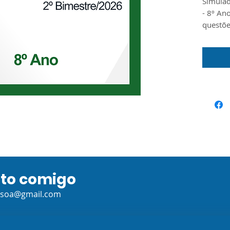
Simulad
- 8º An
questõ
ato comigo
ssoa@gmail.com