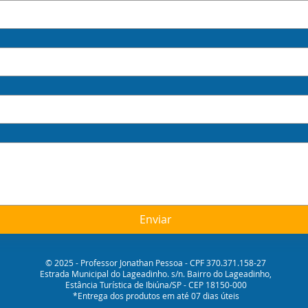
Enviar
© 2025 - Professor Jonathan Pessoa - CPF 370.371.158-27
Estrada Municipal do Lageadinho. s/n. Bairro do Lageadinho,
Estância Turística de Ibiúna/SP - CEP 18150-000
*Entrega dos produtos em até 07 dias úteis