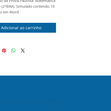
o da Prova Paulista: Matemática
o (2ºBIM). Simulado contendo 10
es em Word
Adicionar ao carrinho