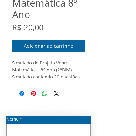
Matemática 8º
Ano
Preço
R$ 20,00
Adicionar ao carrinho
Simulado do Projeto Voar:
Matemática - 8º Ano (2ºBIM).
Simulado contendo 20 questões
em Word referente ao
conteúdo das 35 primeiras aulas.
ENTRE EM CONTATO
Nome
*