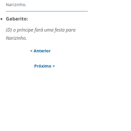
Narizinho.
Gabarito:
(D) o príncipe fará uma festa para
Narizinho.
< Anterior
Próximo >
ENTRE EM CONTATO
Nome
*
Telefone
*