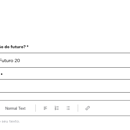
rtual
Banco de questões
Gru
ão do futuro?
Normal Text
 seu texto.