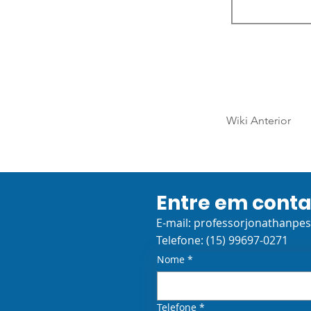
Wiki Anterior
Entre em cont
E-mail:
professorjonathanpe
Telefone: (15) 99697-0271
Nome
*
Telefone
*