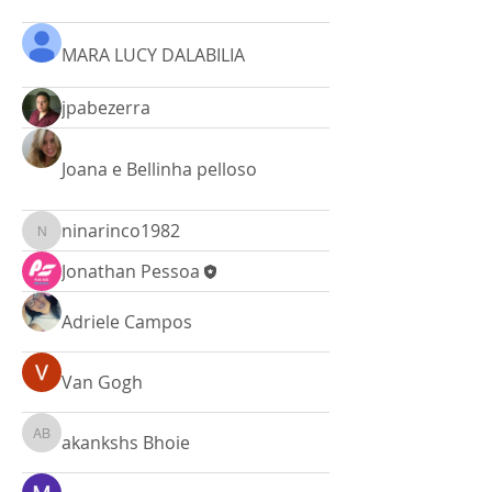
MARA LUCY DALABILIA
jpabezerra
Joana e Bellinha pelloso
ninarinco1982
ninarinco1982
Jonathan Pessoa
Adriele Campos
Van Gogh
akankshs Bhoie
akankshs Bhoie