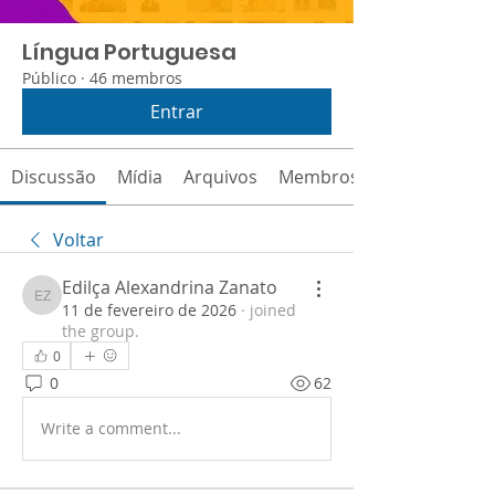
Língua Portuguesa
Público
·
46 membros
Entrar
Discussão
Mídia
Arquivos
Membros
Voltar
Edilça Alexandrina Zanato
Edilça Alexandrina Zanato
11 de fevereiro de 2026
·
joined
the group.
0
0
62
Write a comment...