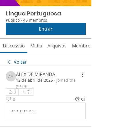
Língua Portuguesa
Público
·
46 membros
Entrar
Discussão
Mídia
Arquivos
Membros
Voltar
ALEX DE MIRANDA
ALEX DE MIRANDA
12 de abril de 2025
·
joined the
group.
0
0
61
כתיבת תגובה...