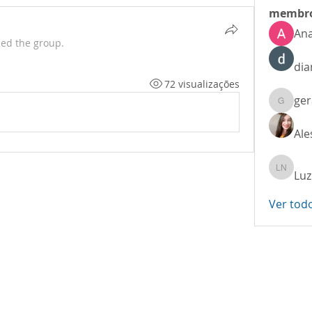
membr
Ana
ned the group.
dia
72 visualizações
ger
geraldin
Ale
Luz
Luziana
Ver tod