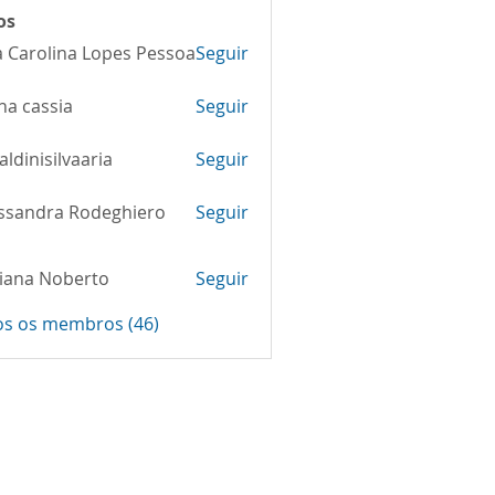
os
 Carolina Lopes Pessoa
Seguir
na cassia
Seguir
aldinisilvaaria
Seguir
isilvaaria
ssandra Rodeghiero
Seguir
iana Noberto
Seguir
 Noberto
os os membros (46)