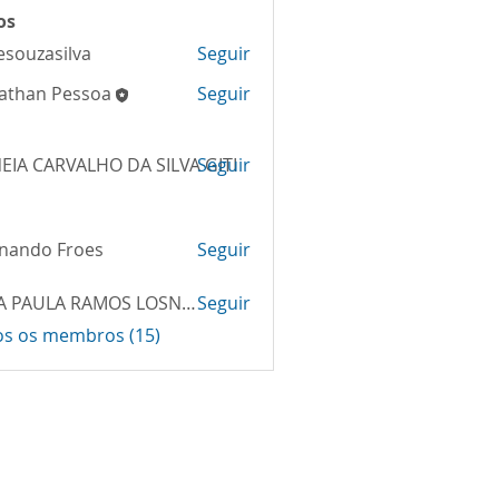
os
esouzasilva
Seguir
zasilva
athan Pessoa
Seguir
EIA CARVALHO DA SILVA GITI
Seguir
nando Froes
Seguir
ANA PAULA RAMOS LOSNAK
Seguir
os os membros (15)