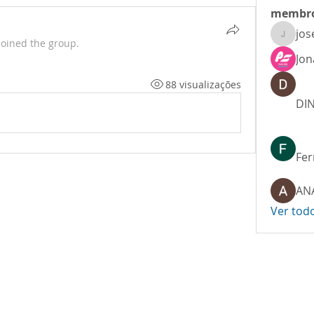
membr
jos
josesou
joined the group.
Jon
88 visualizações
DIN
Fer
Ver tod