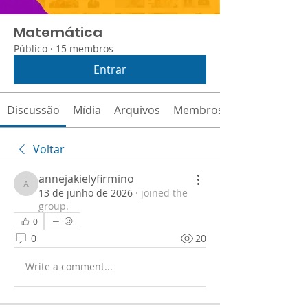
Matemática
Público
·
15 membros
Entrar
Discussão
Mídia
Arquivos
Membros
Voltar
annejakielyfirmino
annejakielyfirmino
13 de junho de 2026
·
joined the
group.
0
0
20
Write a comment...