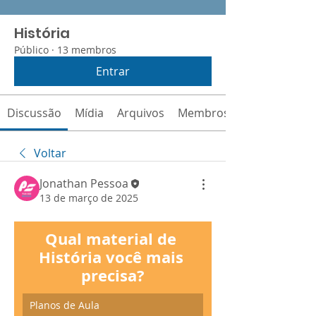
História
Público
·
13 membros
Entrar
Discussão
Mídia
Arquivos
Membros
Voltar
Jonathan Pessoa
13 de março de 2025
Qual material de 
História você mais 
precisa?
Planos de Aula