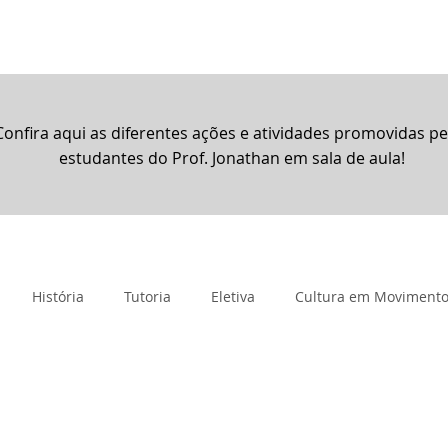
rtual
Banco de questões
Gru
Confira aqui as diferentes ações e atividades promovidas pe
estudantes do Prof. Jonathan em sala de aula!
História
Tutoria
Eletiva
Cultura em Moviment
imento
Projeto de Vida
Promocional
Resoluções