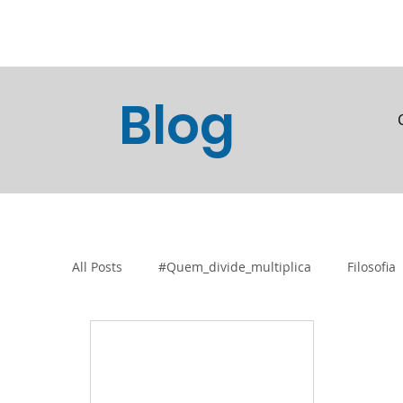
Home
Blog
Loja Vi
Blog
All Posts
#Quem_divide_multiplica
Filosofia
Tecnologia e Inovação
Atividades de Acolh