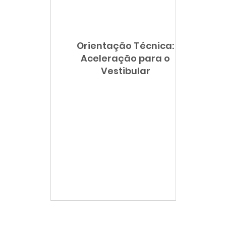
Orientação de Estudos
Prova Paulista
Orientação Técnica:
Sala de Leitura
Língua Portuguesa
Ciê
Aceleração para o
Vestibular