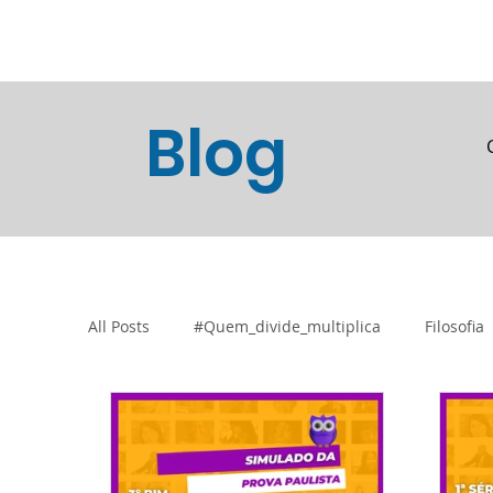
Home
Blog
Loja Vi
Blog
All Posts
#Quem_divide_multiplica
Filosofia
Tecnologia e Inovação
Atividades de Acolh