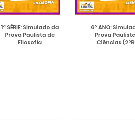
SARESP
Orientação Técnica
Prova Paulista
Processo
1ª SÉRIE: Simulado da
6º ANO: Simula
ncias
Matemática
Sociologia
SAEB
Avaliação 
Prova Paulista de
Prova Paulist
Filosofia
Ciências (2ºB