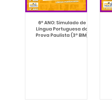
Orientação de Estudos
Prova Paulista
6º ANO: Simulado de
Sala de Leitura
Língua Portuguesa
Ciê
Língua Portuguesa da
Prova Paulista (3º BIM)