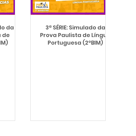
 Seletivo
Planejamento
do da
3ª SÉRIE: Simulado da
Diagnóstica
a de
Prova Paulista de Língua
IM)
Portuguesa (2ºBIM)