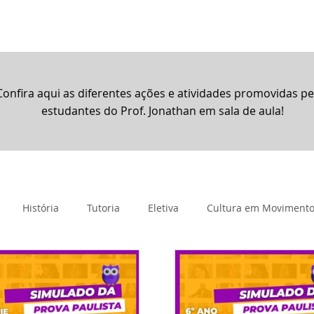
rtual
Banco de questões
Gru
Confira aqui as diferentes ações e atividades promovidas pe
estudantes do Prof. Jonathan em sala de aula!
História
Tutoria
Eletiva
Cultura em Moviment
imento
Projeto de Vida
Promocional
Resoluções