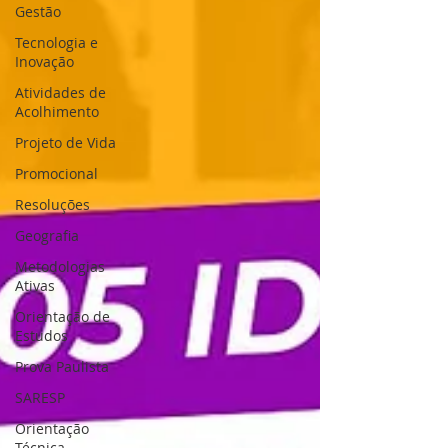
Gestão
Tecnologia e
Inovação
Atividades de
Acolhimento
Projeto de Vida
Promocional
Resoluções
Geografia
Metodologias
Ativas
Orientação de
Estudos
Prova Paulista
SARESP
Orientação
Técnica