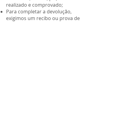
O pagamento do seu plano (cartão
de crédito, boleto, pix) deve ter sido
realizado e comprovado;
Para completar a devolução,
exigimos um recibo ou prova de
compra.
Apenas oferecemos o reembolso de
planos vendidos ao preço normal,
produtos em promoção não podem
ser devolvidos.
Se o plano ou produto não for
liberado após 48 horas da
comprovação do pagamento.
Produtos Não Abrangidos
Os seguintes bens não se encontram
ao abrigo da política de devoluções:
Cartões ou cupons de ofertas de
ofertas;