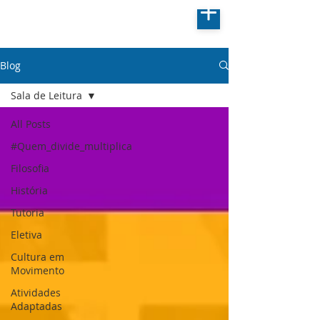
Blog
Sala de Leitura
All Posts
#Quem_divide_multiplica
Filosofia
História
Tutoria
Eletiva
Cultura em
Movimento
Atividades
Adaptadas