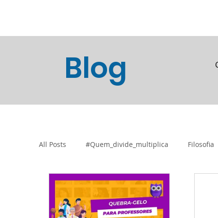
Home
Blog
Loja Vi
Blog
All Posts
#Quem_divide_multiplica
Filosofia
Tecnologia e Inovação
Atividades de Acolh