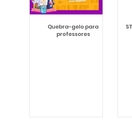
Orientação de Estudos
Prova Paulista
Quebra-gelo para
ST
Sala de Leitura
Língua Portuguesa
Ciê
professores