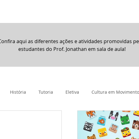
rtual
Banco de questões
Gru
Confira aqui as diferentes ações e atividades promovidas pe
estudantes do Prof. Jonathan em sala de aula!
História
Tutoria
Eletiva
Cultura em Moviment
imento
Projeto de Vida
Promocional
Resoluções