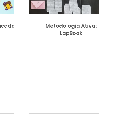
 Seletivo
Planejamento
icada:
Metodologia Ativa:
Diagnóstica
LapBook