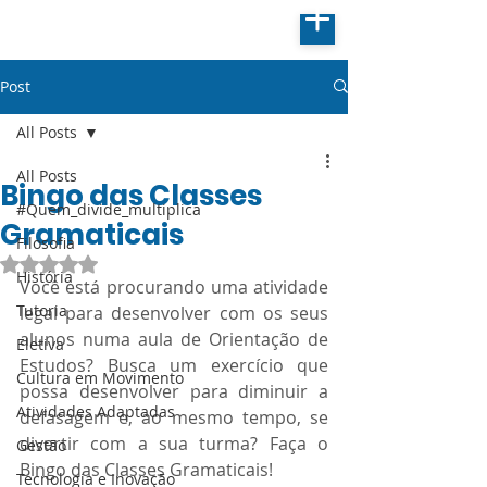
Post
All Posts
All Posts
Bingo das Classes
#Quem_divide_multiplica
Gramaticais
Filosofia
Avaliado com NaN de 5 estrelas.
História
Você está procurando uma atividade 
Tutoria
legal para desenvolver com os seus 
alunos numa aula de Orientação de 
Eletiva
Estudos? Busca um exercício que 
Cultura em Movimento
possa desenvolver para diminuir a 
Atividades Adaptadas
defasagem e, ao mesmo tempo, se 
divertir com a sua turma? Faça o 
Gestão
Bingo das Classes Gramaticais!
Tecnologia e Inovação