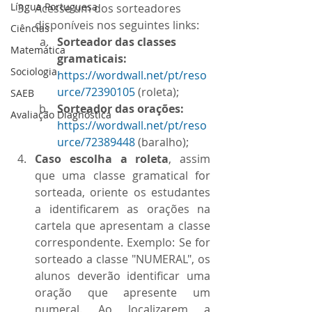
Língua Portuguesa
Acesse um dos sorteadores 
disponíveis nos seguintes links:
Ciências
Sorteador das classes 
Matemática
gramaticais:
Sociologia
https://wordwall.net/pt/reso
urce/72390105
 (roleta);
SAEB
Sorteador das orações:
Avaliação Diagnóstica
https://wordwall.net/pt/reso
urce/72389448
 (baralho);
Caso escolha a roleta
, assim 
que uma classe gramatical for 
sorteada, oriente os estudantes 
a identificarem as orações na 
cartela que apresentam a classe 
correspondente. Exemplo: Se for 
sorteado a classe "NUMERAL", os 
alunos deverão identificar uma 
oração que apresente um 
numeral. Ao localizarem a 