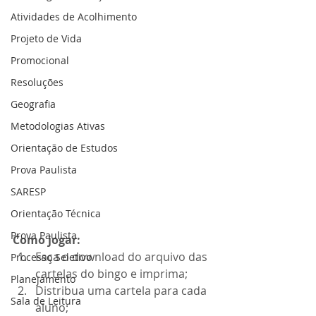
Atividades de Acolhimento
Projeto de Vida
Promocional
Resoluções
Geografia
Metodologias Ativas
Orientação de Estudos
Prova Paulista
SARESP
Orientação Técnica
Prova Paulista
Como jogar:
Faça o download do arquivo das 
Processo Seletivo
cartelas do bingo e imprima;
Planejamento
Distribua uma cartela para cada 
Sala de Leitura
aluno;