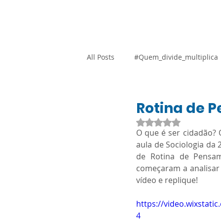
Home
Blog
Loja Vi
All Posts
#Quem_divide_multiplica
Atividades Adaptadas
Gestão
Rotina de P
Avaliado com NaN d
O que é ser cidadão? 
Promocional
Resoluções
aula de Sociologia da 
de Rotina de Pensam
começaram a analisar e
SARESP
Orientação Técnica
vídeo e replique!
https://video.wixstat
Língua Portuguesa
Ciências
4