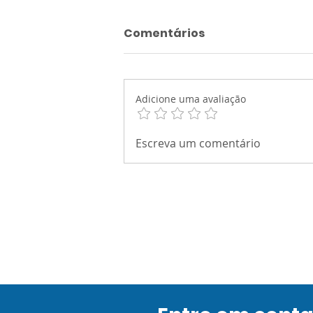
Comentários
Adicione uma avaliação
Quebra-gelo para
Escreva um comentário
professores