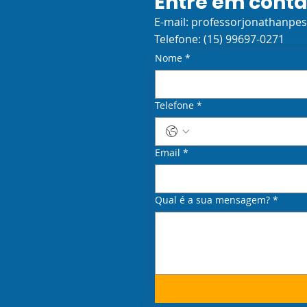
Entre em cont
E-mail:
professorjonathanpe
Telefone: (15) 99697-0271
Nome
*
Telefone
*
Email
*
Qual é a sua mensagem?
*