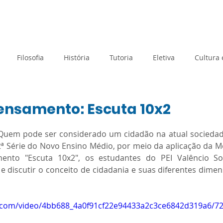
rtual
Banco de questões
Gru
Filosofia
História
Tutoria
Eletiva
Cultura
Tecnologia e Inovação
Atividades de Acolhimento
ensamento: Escuta 10x2
e 5 estrelas.
Quem pode ser considerado um cidadão na atual sociedade 
Geografia
Metodologias Ativas
Orientação de Estudos
2ª Série do Novo Ensino Médio, por meio da aplicação da Me
ento "Escuta 10x2", os estudantes do PEI Valêncio Soa
 discutir o conceito de cidadania e suas diferentes dimens
Prova Paulista
Processo Seletivo
Planejamento
ic.com/video/4bb688_4a0f91cf22e94433a2c3ce6842d319a6/7
Matemática
Sociologia
SAEB
Avaliação Diagnós