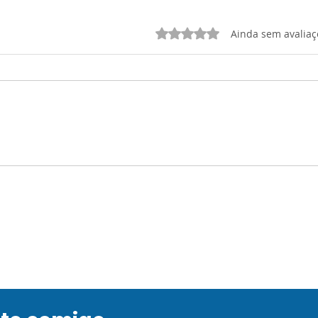
Avaliado com 0 de 5 estrelas.
Ainda sem avaliaç
STORYTELLING: O
Ativ
Encontro
Bloo