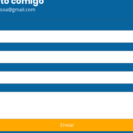
ato comigo
ssoa@gmail.com
Enviar