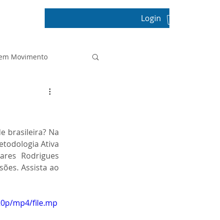
Login
pos
 em Movimento
Projeto de Vida
brasileira? Na 
Prova Paulista
todologia Ativa 
res Rodrigues 
ões. Assista ao 
Sala de Leitura
20p/mp4/file.mp
tica