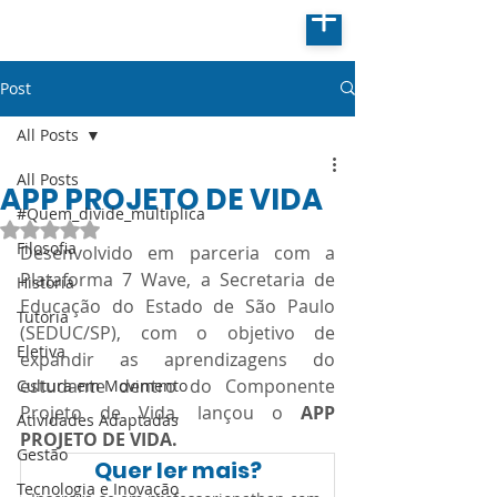
Post
All Posts
All Posts
APP PROJETO DE VIDA
#Quem_divide_multiplica
Avaliado com NaN de 5 estrelas.
Filosofia
Desenvolvido em parceria com a 
Plataforma 7 Wave, a Secretaria de 
História
Educação do Estado de São Paulo 
Tutoria
(SEDUC/SP), com o objetivo de 
Eletiva
expandir as aprendizagens do 
estudante dentro do Componente 
Cultura em Movimento
Projeto de Vida, lançou o 
APP 
Atividades Adaptadas
PROJETO DE VIDA.
Gestão
Quer ler mais?
Tecnologia e Inovação