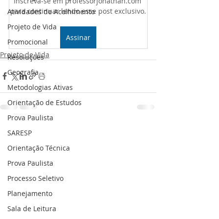
Inscreva-se em professorjonathan.com 
para continuar lendo esse post exclusivo.
Atividades de Acolhimento
Projeto de Vida
Assinar
Promocional
Projeto de Vida
Resoluções
Geografia
Metodologias Ativas
Orientação de Estudos
Prova Paulista
SARESP
Orientação Técnica
Prova Paulista
Processo Seletivo
Planejamento
Sala de Leitura