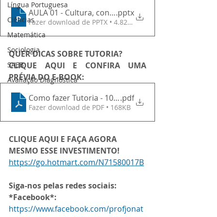
Língua Portuguesa
AULA 01 - Cultura, conceitos e dimensões - Copia
.pptx
Ciências
Fazer download de PPTX • 4.82MB
Matemática
Sociologia
QUER DICAS SOBRE TUTORIA?
SAEB
CLIQUE AQUI E CONFIRA UMA 
PRÉVIA DO E-BOOK:
Avaliação Diagnóstica
Como fazer Tutoria - 10 Roteiros para facilitar sua v
.pdf
Fazer download de PDF • 168KB
CLIQUE AQUI E FAÇA AGORA 
MESMO ESSE INVESTIMENTO!
https://go.hotmart.com/N71580017B
Siga-nos pelas redes sociais:
*Facebook*:
https://www.facebook.com/profjonat