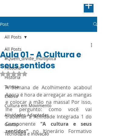
Post
All Posts
All Posts
Aula 01 - A Cultura e
#Quem_divide_multiplica
seus sentidos
Filosofia
Avaliado com NaN de 5 estrelas.
História
Tutoria
A Semana de Acolhimento acabou! 
Agora é hora de arregaçar as mangas 
Eletiva
e colocar a mão na massa! Por isso, 
Cultura em Movimento
lhe pergunto: como você vai 
Atividades Adaptadas
trabalhar a Atividade Integrada 1 do 
Componente 
"A cultura e seus 
Gestão
sentidos" 
no Itinerário Formativo 
Tecnologia e Inovação