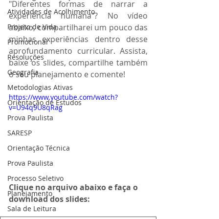
"Diferentes formas de narrar a 
Atividades de Acolhimento
experiência humana"? No vídeo 
Projeto de Vida
abaixo, compartilharei um pouco das 
minhas experiências dentro desse 
Promocional
aprofundamento curricular. Assista, 
Resoluções
baixe os slides, compartilhe também 
Geografia
o seu planejamento e comente!
Metodologias Ativas
https://www.youtube.com/watch?
Orientação de Estudos
v=U94q9U8qRag
Prova Paulista
SARESP
Orientação Técnica
Prova Paulista
Processo Seletivo
Clique no arquivo abaixo e faça o 
Planejamento
download dos slides:
Sala de Leitura