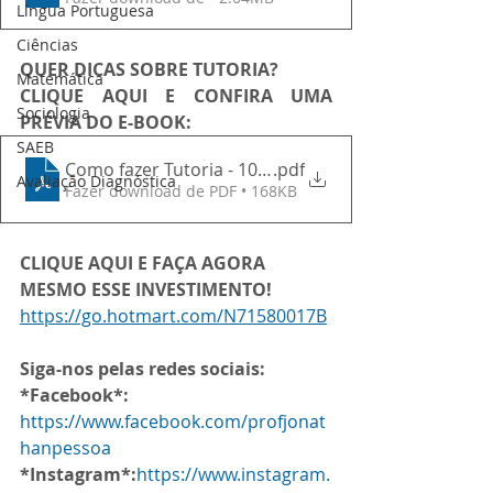
Língua Portuguesa
Ciências
QUER DICAS SOBRE TUTORIA?
Matemática
CLIQUE AQUI E CONFIRA UMA 
Sociologia
PRÉVIA DO E-BOOK:
SAEB
Como fazer Tutoria - 10 Roteiros para facilitar sua v
.pdf
Avaliação Diagnóstica
Fazer download de PDF • 168KB
CLIQUE AQUI E FAÇA AGORA 
MESMO ESSE INVESTIMENTO!
https://go.hotmart.com/N71580017B
Siga-nos pelas redes sociais:
*Facebook*:
https://www.facebook.com/profjonat
hanpessoa
*Instagram*:
https://www.instagram.