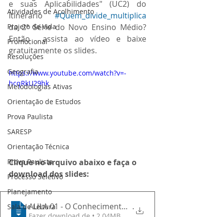
e suas Aplicabilidades" (UC2) do 
Atividades de Acolhimento
Itinerário 
#Quem_divide_multiplica
Projeto de Vida
da 2ª Série do Novo Ensino Médio? 
Então  assista ao vídeo e baixe 
Promocional
gratuitamente os slides.
Resoluções
Geografia
https://www.youtube.com/watch?v=-
hcqRkU29hk
Metodologias Ativas
Orientação de Estudos
Prova Paulista
SARESP
Orientação Técnica
Prova Paulista
Clique no arquivo abaixo e faça o 
download dos slides:
Processo Seletivo
Planejamento
AULA 01 - O Conhecimento Humano e suas Aplicabi
.
Sala de Leitura
Fazer download de • 2.04MB