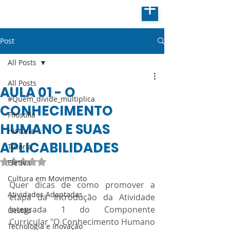
Post
All Posts
All Posts
AULA 01 - O
#Quem_divide_multiplica
CONHECIMENTO
Filosofia
HUMANO E SUAS
História
APLICABILIDADES
Tutoria
Avaliado com NaN de 5 estrelas.
Eletiva
Cultura em Movimento
Quer dicas de como promover a 
Atividades Adaptadas
etapa da Introdução da Atividade 
Integrada 1 do Componente 
Gestão
Curricular "O Conhecimento Humano 
Tecnologia e Inovação