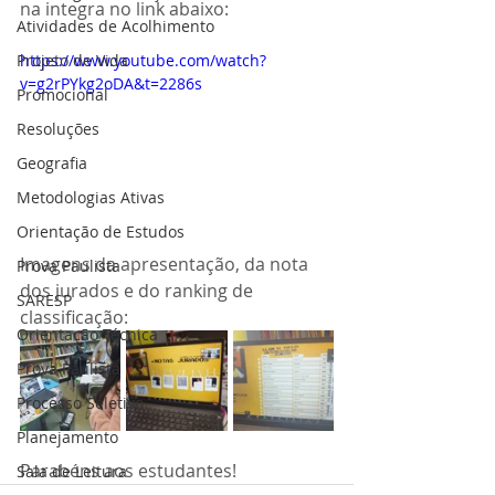
na integra no link abaixo:
Atividades de Acolhimento
Projeto de Vida
https://www.youtube.com/watch?
v=g2rPYkg2oDA&t=2286s
Promocional
Resoluções
Geografia
Metodologias Ativas
Orientação de Estudos
Imagens da apresentação, da nota 
Prova Paulista
dos jurados e do ranking de 
SARESP
classificação:
Orientação Técnica
Prova Paulista
Processo Seletivo
Planejamento
Parabéns aos estudantes!
Sala de Leitura