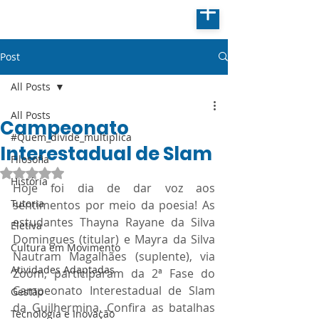
Post
All Posts
All Posts
Campeonato
#Quem_divide_multiplica
Interestadual de Slam
Filosofia
Avaliado com NaN de 5 estrelas.
História
Hoje foi dia de dar voz aos 
Tutoria
sentimentos por meio da poesia! As 
estudantes Thayna Rayane da Silva 
Eletiva
Domingues (titular) e Mayra da Silva 
Cultura em Movimento
Nautram Magalhães (suplente), via 
Atividades Adaptadas
Zoom, participaram da 2ª Fase do 
Campeonato Interestadual de Slam 
Gestão
da Guilhermina. Confira as batalhas 
Tecnologia e Inovação