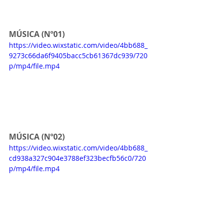
MÚSICA (Nº01)
https://video.wixstatic.com/video/4bb688_
9273c66da6f9405bacc5cb61367dc939/720
p/mp4/file.mp4
MÚSICA (Nº02)
https://video.wixstatic.com/video/4bb688_
cd938a327c904e3788ef323becfb56c0/720
p/mp4/file.mp4