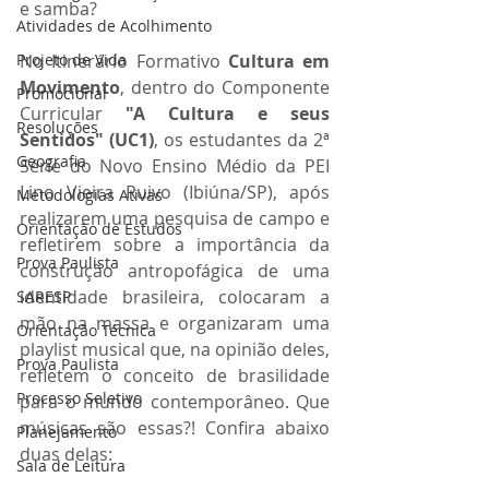
e samba? 
Atividades de Acolhimento
Projeto de Vida
No Itinerário Formativo 
Cultura em 
Movimento
, dentro do Componente 
Promocional
Curricular 
"A Cultura e seus 
Resoluções
Sentidos" (UC1)
, os estudantes da 2ª 
Geografia
Série do Novo Ensino Médio da PEI 
Lino Vieira Ruivo (Ibiúna/SP), após 
Metodologias Ativas
realizarem uma pesquisa de campo e 
Orientação de Estudos
refletirem sobre a importância da 
Prova Paulista
construção antropofágica de uma 
identidade brasileira, colocaram a 
SARESP
mão na massa e organizaram uma 
Orientação Técnica
playlist musical que, na opinião deles, 
Prova Paulista
refletem o conceito de brasilidade 
Processo Seletivo
para o mundo contemporâneo. Que 
músicas são essas?! Confira abaixo 
Planejamento
duas delas:
Sala de Leitura