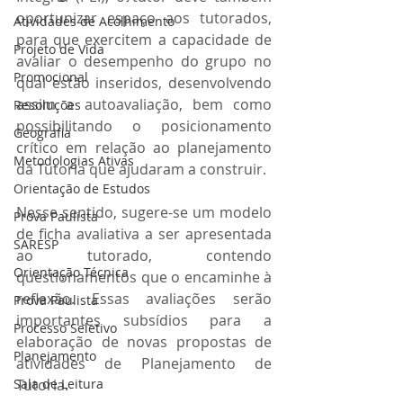
oportunizar espaço aos tutorados, 
Atividades de Acolhimento
para que exercitem a capacidade de 
Projeto de Vida
avaliar o desempenho do grupo no 
Promocional
qual estão inseridos, desenvolvendo 
assim a autoavaliação, bem como 
Resoluções
possibilitando o posicionamento 
Geografia
crítico em relação ao planejamento 
Metodologias Ativas
da Tutoria que ajudaram a construir. 
Orientação de Estudos
Nesse sentido, sugere-se um modelo 
Prova Paulista
de ficha avaliativa a ser apresentada 
SARESP
ao tutorado, contendo 
Orientação Técnica
questionamentos que o encaminhe à 
reflexão. Essas avaliações serão 
Prova Paulista
importantes subsídios para a 
Processo Seletivo
elaboração de novas propostas de 
Planejamento
atividades de Planejamento de 
Sala de Leitura
Tutoria. 