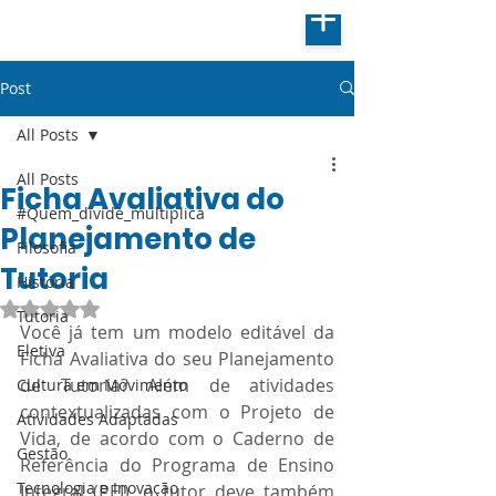
Post
All Posts
All Posts
Ficha Avaliativa do
#Quem_divide_multiplica
Planejamento de
Filosofia
Tutoria
História
Avaliado com NaN de 5 estrelas.
Tutoria
Você já tem um modelo editável da 
Eletiva
Ficha Avaliativa do seu Planejamento 
de Tutoria? Além de atividades 
Cultura em Movimento
contextualizadas com o Projeto de 
Atividades Adaptadas
Vida, de acordo com o Caderno de 
Gestão
Referência do Programa de Ensino 
Tecnologia e Inovação
Integral (PEI), o tutor deve também 