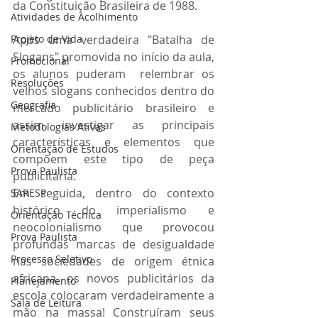
da Constituição Brasileira de 1988.
Atividades de Acolhimento
Projeto de Vida
Após uma verdadeira "Batalha de 
Slogans" promovida no início da aula, 
Promocional
os alunos puderam  relembrar os 
Resoluções
velhos slogans conhecidos dentro do 
Geografia
mercado publicitário brasileiro e 
assim investigar as principais 
Metodologias Ativas
características e elementos que 
Orientação de Estudos
compõem este tipo de peça 
Prova Paulista
publicitária. 
Em seguida, dentro do contexto 
SARESP
histórico do imperialismo e 
Orientação Técnica
neocolonialismo que provocou 
Prova Paulista
profundas marcas de desigualdade 
Processo Seletivo
nas sociedades de origem étnica 
africana, os novos publicitários da 
Planejamento
escola colocaram verdadeiramente a 
Sala de Leitura
mão na massa! Construíram seus 