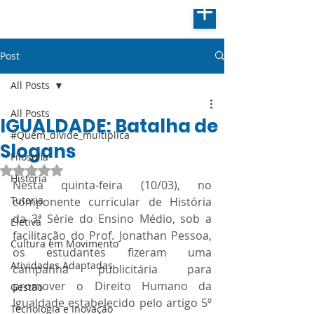
Post
All Posts
All Posts
IGUALDADE: Batalha de
#Quem_divide_multiplica
Slogans
Filosofia
Avaliado com NaN de 5 estrelas.
História
Nesta quinta-feira (10/03), no 
Tutoria
componente curricular de História 
da 3ª Série do Ensino Médio, sob a 
Eletiva
facilitação do Prof. Jonathan Pessoa, 
Cultura em Movimento
os estudantes fizeram uma 
Atividades Adaptadas
campanha publicitária para 
promover o Direito Humano da 
Gestão
Igualdade estabelecido pelo artigo 5º 
Tecnologia e Inovação