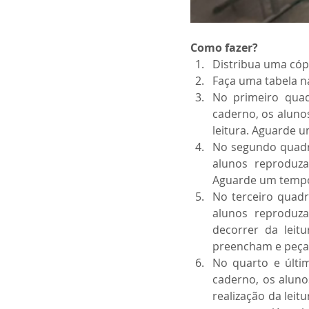
Como fazer?
Distribua uma cópi
Faça uma tabela n
No primeiro quad
caderno, os aluno
leitura. Aguarde 
No segundo quadro
alunos reproduza
Aguarde um tempo
No terceiro quadr
alunos reproduz
decorrer da leit
preencham e peça 
No quarto e últi
caderno, os alun
realização da lei