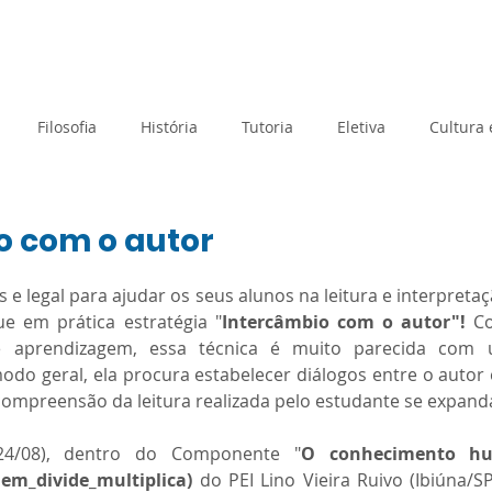
rtual
Banco de questões
Gru
Filosofia
História
Tutoria
Eletiva
Cultura
Tecnologia e Inovação
Atividades de Acolhimento
o com o autor
e 5 estrelas.
 e legal para ajudar os seus alunos na leitura e interpretaç
Geografia
Metodologias Ativas
Orientação de Estudos
e em prática estratégia "
Intercâmbio com o autor"!
 C
e aprendizagem, essa técnica é muito parecida com 
o geral, ela procura estabelecer diálogos entre o autor e
Prova Paulista
Processo Seletivo
Planejamento
compreensão da leitura realizada pelo estudante se expand
(24/08), dentro do Componente "
O conhecimento hu
Matemática
Sociologia
SAEB
Avaliação Diagnós
uem_divide_multiplica) 
do PEI Lino Vieira Ruivo (Ibiúna/SP