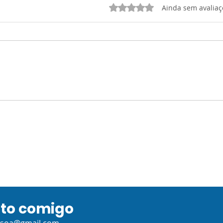
Avaliado com 0 de 5 estrelas.
Ainda sem avaliaç
ATIVIDADE 2:
Ativ
Desenvolvimento (Razão
(O C
e Sociedade)
Huma
apli
ato comigo
ssoa@gmail.com