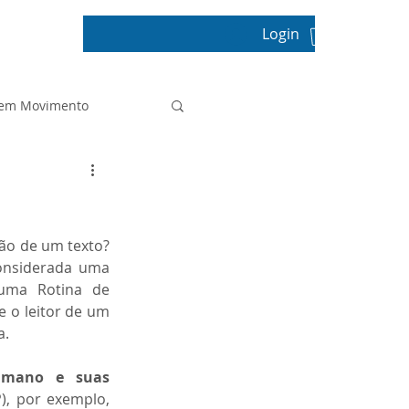
Login
pos
 em Movimento
Projeto de Vida
ão de um texto? 
Prova Paulista
onsiderada uma 
uma Rotina de 
 o leitor de um 
Sala de Leitura
a.
mano e suas 
tica
), por exemplo, 