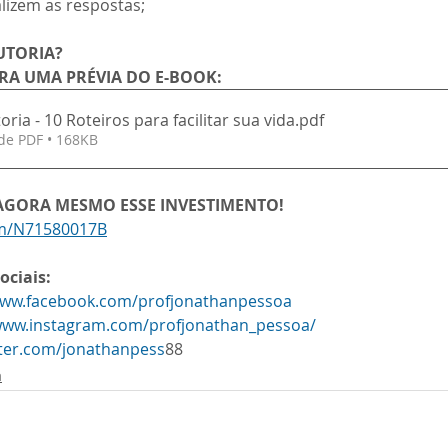
alizem as respostas;
UTORIA?
IRA UMA PRÉVIA DO E-BOOK:
ria - 10 Roteiros para facilitar sua vida
.pdf
de PDF • 168KB
 AGORA MESMO ESSE INVESTIMENTO!
om/N71580017B
ociais:
www.facebook.com/profjonathanpessoa
/www.instagram.com/profjonathan_pessoa/
tter.com/jonathanpess
88
a