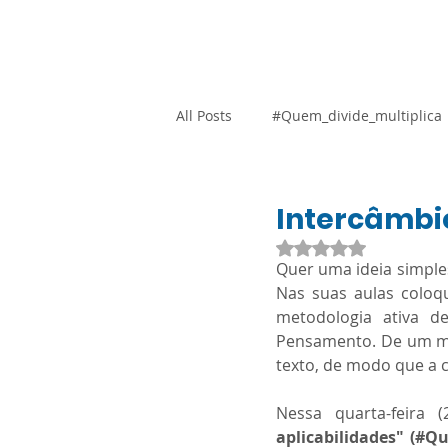
Home
Blog
Loja Vi
All Posts
#Quem_divide_multiplica
Atividades Adaptadas
Gestão
Intercâmbi
Avaliado com NaN d
Quer uma ideia simples
Promocional
Resoluções
Nas suas aulas coloqu
metodologia ativa d
Pensamento. De um mod
SARESP
Orientação Técnica
texto, de modo que a 
Nessa quarta-feira 
Língua Portuguesa
Ciências
aplicabilidades" (#Q