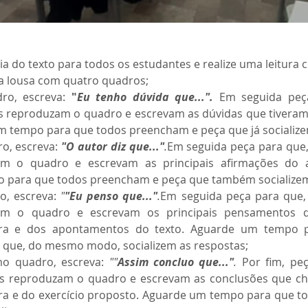
a do texto para todos os estudantes e realize uma leitura 
a lousa com quatro quadros;
ro, escreva: 
"
Eu tenho dúvida que...".
Em seguida peça
s reproduzam o quadro e escrevam as dúvidas que tiveram 
um tempo para que todos preencham e peça que já socialize
, escreva: 
"O autor diz que..."
.
Em seguida peça para que,
m o quadro e escrevam as principais afirmações do au
 para que todos preencham e peça que também socializem
o, escreva: 
"
"Eu penso que..."
.
Em seguida peça para que, 
am o quadro e escrevam os principais pensamentos q
ura e dos apontamentos do texto. Aguarde um tempo p
que, do mesmo modo, socializem as respostas;
mo quadro, escreva: 
""
Assim concluo que..."
.
 Por fim, pe
os reproduzam o quadro e escrevam as conclusões que ch
tura e do exercício proposto. Aguarde um tempo para que 