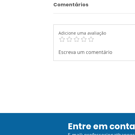
Comentários
Adicione uma avaliação
RAZÃO E SOCIEDADE -
Escreva um comentário
Atividade Integrada 2 -
Sistematização: Ciência
e a Sociedade
Entre em cont
E-mail:
professorjonathanpe