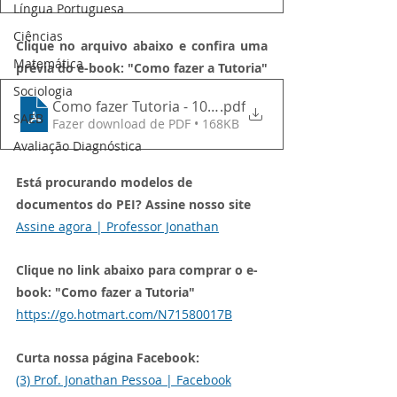
Língua Portuguesa
Ciências
Clique no arquivo abaixo e confira uma 
Matemática
prévia do e-book: "Como fazer a Tutoria"
Sociologia
Como fazer Tutoria - 10 Roteiros para facilitar sua v
.pdf
SAEB
Fazer download de PDF • 168KB
Avaliação Diagnóstica
Está procurando modelos de 
documentos do PEI? Assine nosso site
Assine agora | Professor Jonathan
Clique no link abaixo para comprar o e-
book: "Como fazer a Tutoria"
https://go.hotmart.com/N71580017B
Curta nossa página Facebook:
(3) Prof. Jonathan Pessoa | Facebook