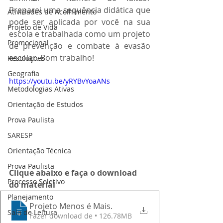
Preparei uma sequência didática que 
Atividades de Acolhimento
pode ser aplicada por você na sua 
Projeto de Vida
escola e trabalhada como um projeto 
Promocional
de prevenção e combate à evasão 
escolar. Bom trabalho!
Resoluções
Geografia
https://youtu.be/yRYBvYoaANs
Metodologias Ativas
Orientação de Estudos
Prova Paulista
SARESP
Orientação Técnica
Prova Paulista
Clique abaixo e faça o download 
Processo Seletivo
do material
Planejamento
Projeto Menos é Mais
.
Sala de Leitura
Fazer download de • 126.78MB