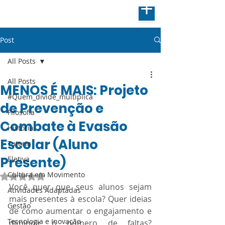
Post
All Posts
All Posts
MENOS É MAIS: Projeto
#Quem_divide_multiplica
de Prevenção e
Filosofia
Combate à Evasão
História
Escolar (Aluno
Tutoria
Presente)
Eletiva
Cultura em Movimento
Avaliado com NaN de 5 estrelas.
Você quer que seus alunos sejam 
Atividades Adaptadas
mais presentes à escola? Quer ideias 
Gestão
de como aumentar o engajamento e 
Tecnologia e Inovação
diminuir o número de faltas? 