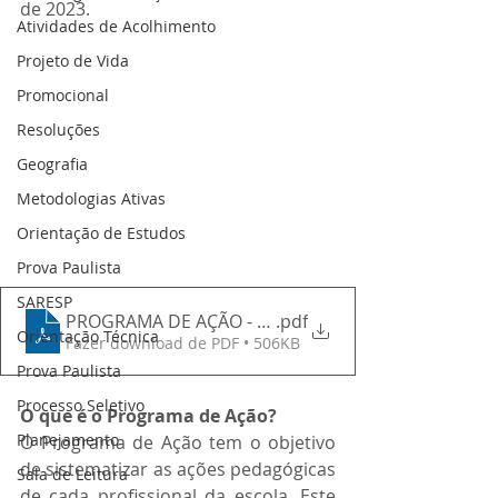
de 2023.
Atividades de Acolhimento
Projeto de Vida
Promocional
Resoluções
Geografia
Metodologias Ativas
Orientação de Estudos
Prova Paulista
SARESP
PROGRAMA DE AÇÃO - Prof. Jonathan Pessoa 2023
.pdf
Orientação Técnica
Fazer download de PDF • 506KB
Prova Paulista
Processo Seletivo
O que é o Programa de Ação?
Planejamento
O Programa de Ação tem o objetivo 
de sistematizar as ações pedagógicas 
Sala de Leitura
de cada profissional da escola. Este 