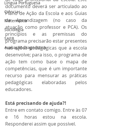
Língua Portuguesa
documento deverá ser articulado ao 
Ciências
Plano de Ação da Escola e aos Guias 
de Aprendizagem (no caso da 
Matemática
atuação como professor e PCA). Os 
Sociologia
princípios e as premissas do 
SAEB
programa precisarão estar presentes 
Avaliação Diagnóstica
nas ações pedagógicas que a escola 
desenvolve; para isso, o programa de 
ação tem como base o mapa de 
competências, que é um importante 
recurso para mensurar as práticas 
pedagógicas elaboradas pelos 
educadores.
Está precisando de ajuda?!
Entre em contato comigo. Entre às 07 
e 16 horas estou na escola. 
Responderei assim que possível.