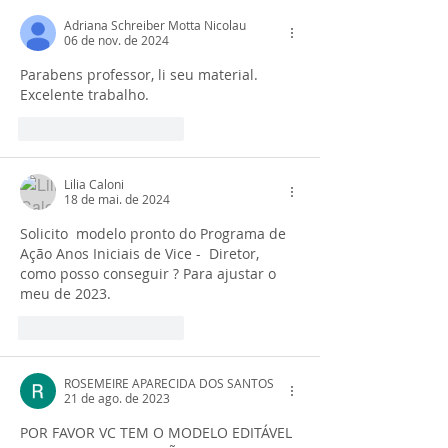
Escolar (Aluno
Adriana Schreiber Motta Nicolau
Presente)
06 de nov. de 2024
Parabens professor, li seu material. 
Excelente trabalho.
Curtir
Responder
Lilia Caloni
18 de mai. de 2024
Solicito  modelo pronto do Programa de 
Ação Anos Iniciais de Vice -  Diretor, 
como posso conseguir ? Para ajustar o 
meu de 2023.
Curtir
Responder
ROSEMEIRE APARECIDA DOS SANTOS
21 de ago. de 2023
POR FAVOR VC TEM O MODELO EDITÁVEL 