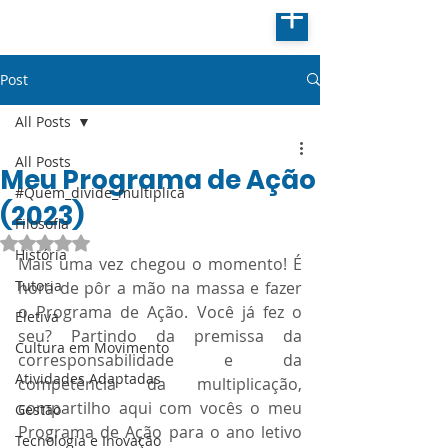
Post
All Posts
All Posts
Meu Programa de Ação
#Quem_divide_multiplica
(2023)
Filosofia
Avaliado com NaN de 5 estrelas.
História
Mais uma vez chegou o momento! É 
Tutoria
hora de pôr a mão na massa e fazer 
o Programa de Ação. Você já fez o 
Eletiva
seu? Partindo da premissa da 
Cultura em Movimento
corresponsabilidade e da 
Atividades Adaptadas
competência da multiplicação, 
compartilho aqui com vocês o meu 
Gestão
Programa de Ação para o ano letivo 
Tecnologia e Inovação