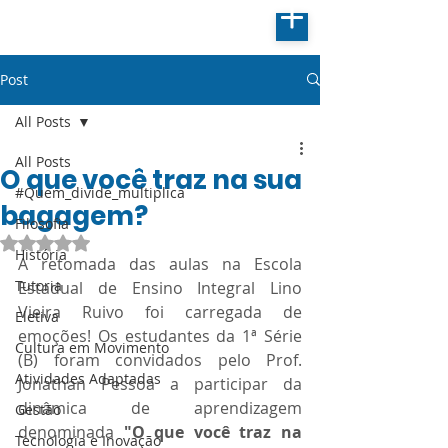
Post
All Posts
All Posts
O que você traz na sua
#Quem_divide_multiplica
bagagem?
Filosofia
Avaliado com NaN de 5 estrelas.
História
A retomada das aulas na Escola 
Tutoria
Estadual de Ensino Integral Lino 
Vieira Ruivo foi carregada de 
Eletiva
emoções! Os estudantes da 1ª Série 
Cultura em Movimento
(B) foram convidados pelo Prof. 
Atividades Adaptadas
Jonathan Pessoa a participar da 
dinâmica de aprendizagem 
Gestão
denominada 
"O que você traz na 
Tecnologia e Inovação