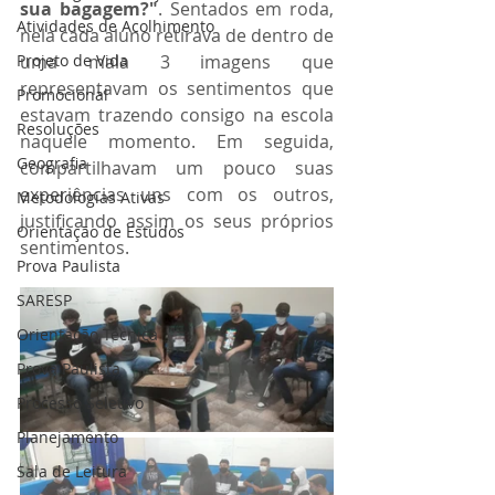
sua bagagem?"
. Sentados em roda, 
Atividades de Acolhimento
nela cada aluno retirava de dentro de 
Projeto de Vida
uma mala 3 imagens que 
representavam os sentimentos que 
Promocional
estavam trazendo consigo na escola 
Resoluções
naquele momento. Em seguida, 
Geografia
compartilhavam um pouco suas 
experiências uns com os outros, 
Metodologias Ativas
justificando assim os seus próprios 
Orientação de Estudos
sentimentos.
Prova Paulista
SARESP
Orientação Técnica
Prova Paulista
Processo Seletivo
Planejamento
Sala de Leitura