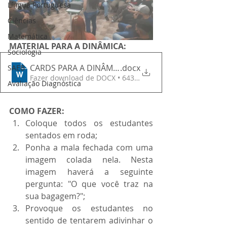
Língua Portuguesa
Ciências
Matemática
MATERIAL PARA A DINÂMICA:
Sociologia
CARDS PARA A DINÂMICA
.docx
SAEB
Fazer download de DOCX • 643KB
Avaliação Diagnóstica
COMO FAZER:
Coloque todos os estudantes 
sentados em roda;
Ponha a mala fechada com uma 
imagem colada nela. Nesta 
imagem haverá a seguinte 
pergunta: "O que você traz na 
sua bagagem?";
Provoque os estudantes no 
sentido de tentarem adivinhar o 