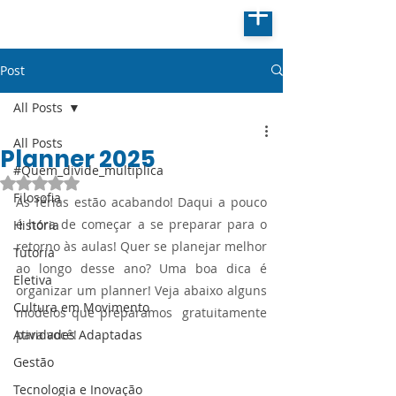
Post
All Posts
All Posts
Planner 2025
#Quem_divide_multiplica
Avaliado com NaN de 5 estrelas.
Filosofia
As férias estão acabando! Daqui a pouco 
é hora de começar a se preparar para o 
História
retorno às aulas! Quer se planejar melhor 
Tutoria
ao longo desse ano? Uma boa dica é 
Eletiva
organizar um planner! Veja abaixo alguns 
Cultura em Movimento
modelos que preparamos  gratuitamente 
Atividades Adaptadas
para você!
Gestão
Tecnologia e Inovação