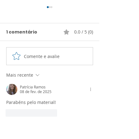
1 comentário
0.0 / 5 (0)
Planner PEI 2026
Comente e avalie
AGENDA SEMA
2025
Mais recente
Patrícia Ramos
08 de fev. de 2025
Parabéns pelo material!
Curtir
Responder