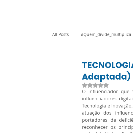
Home
Blog
Loja Vi
All Posts
#Quem_divide_multiplica
Atividades Adaptadas
Gestão
TECNOLOGIA:
Adaptada)
Promocional
Resoluções
Avaliado com NaN d
O influenciador que
influenciadores digit
Tecnologia e Inovação
SARESP
Orientação Técnica
atuação dos influen
portadores de defic
reconhecer os princi
Língua Portuguesa
Ciências