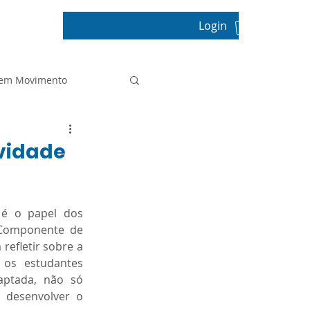
Login
pos
 em Movimento
Projeto de Vida
ividade
Prova Paulista
é o papel dos 
 Componente de 
efletir sobre a 
Sala de Leitura
os estudantes 
ptada, não só 
 desenvolver o 
tica