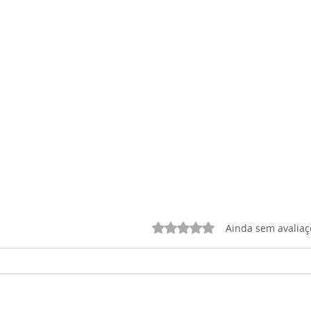
Avaliado com 0 de 5 estrelas.
Ainda sem avaliaç