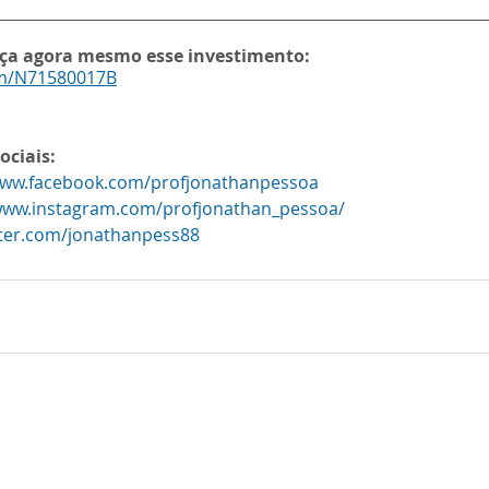
aça agora mesmo esse investimento:
om/N71580017B
ociais:
www.facebook.com/profjonathanpessoa
/www.instagram.com/profjonathan_pessoa/
itter.com/jonathanpess88