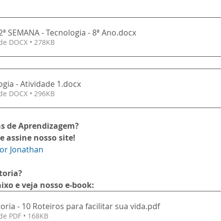
 2ª SEMANA - Tecnologia - 8ª Ano
.docx
de DOCX • 278KB
ogia - Atividade 1
.docx
de DOCX • 296KB
as de Aprendizagem?
e assine nosso site!
sor Jonathan
toria?
ixo e veja nosso e-book:
ria - 10 Roteiros para facilitar sua vida
.pdf
de PDF • 168KB