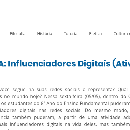
rtual
Banco de questões
Gru
Filosofia
História
Tutoria
Eletiva
Cultura
Tecnologia e Inovação
Atividades de Acolhimento
 Influenciadores Digitais (At
Geografia
Metodologias Ativas
Orientação de Estudos
e 5 estrelas.
 você segue na suas redes sociais o representa? Qual 
ais no mundo hoje? Nessa sexta-feira (05/05), dentro do
, os estudantes do 8ª Ano do Ensino Fundamental puderam r
Prova Paulista
Processo Seletivo
Planejamento
ciadores digitais nas redes sociais. Do mesmo modo, 
iência também puderam, a partir de uma atividade ada
pais influenciadores digitais na vida deles, mas também
Matemática
Sociologia
SAEB
Avaliação Diagnós