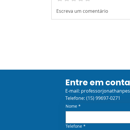
Brasil: um país de todas
Escreva um comentário
as mulheres!
Entre em cont
E-mail:
professorjonathanpe
Telefone: (15) 99697-0271
Nome
*
Telefone
*