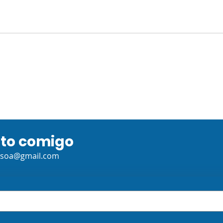
GEOGRAFIA:
HIST
Globalização (Rotação
Cha
por estações)
ato comigo
ssoa@gmail.com