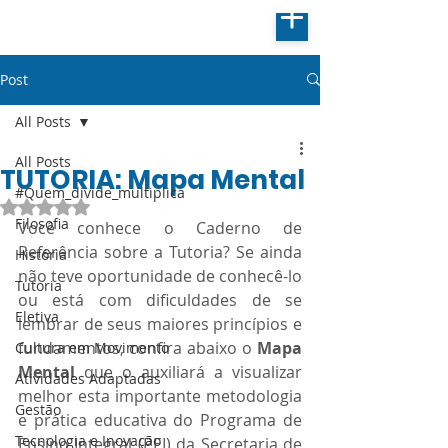
Post
All Posts
All Posts
TUTORIA: Mapa Mental
#Quem_divide_multiplica
Avaliado com NaN de 5 estrelas.
Filosofia
Você conhece o Caderno de 
Referência sobre a Tutoria? Se ainda 
História
não teve oportunidade de conhecê-lo 
Tutoria
ou está com dificuldades de se 
Eletiva
lembrar de seus maiores princípios e 
fundamentos, confira abaixo o 
Mapa 
Cultura em Movimento
Mental
 que o auxiliará a visualizar 
Atividades Adaptadas
melhor esta importante metodologia 
Gestão
e prática educativa do Programa de 
Tecnologia e Inovação
Ensino Integral (PEI) da Secretaria de 