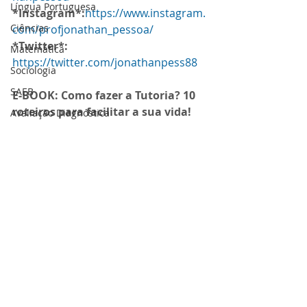
Língua Portuguesa
*Instagram*:
https://www.instagram.
Ciências
com/profjonathan_pessoa/
*Twitter*:
Matemática
https://twitter.com/jonathanpess88
Sociologia
SAEB
E-BOOK: Como fazer a Tutoria? 10 
roteiros para facilitar a sua vida!
Avaliação Diagnóstica