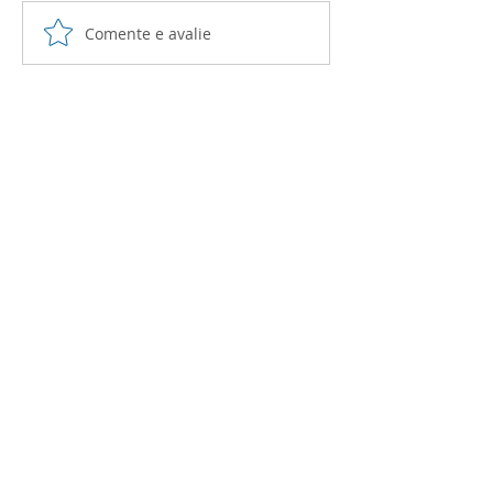
Comente e avalie
TUTORIA: Mensagem
Ficha Avaliat
Secreta
Tutoria