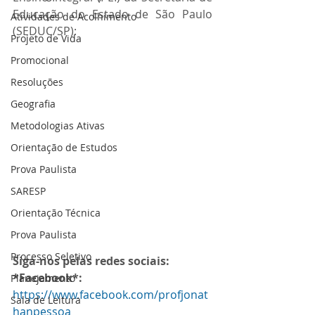
Educação do Estado de São Paulo 
Atividades de Acolhimento
(SEDUC/SP):
Projeto de Vida
Promocional
Resoluções
Geografia
Metodologias Ativas
Orientação de Estudos
Prova Paulista
SARESP
Orientação Técnica
Prova Paulista
Processo Seletivo
Siga-nos pelas redes sociais:
*Facebook*:
Planejamento
https://www.facebook.com/profjonat
Sala de Leitura
hanpessoa