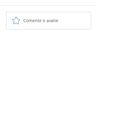
Comente e avalie
TUTORIA: Mensagem
Ficha Avaliat
Secreta
Tutoria