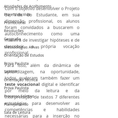
Atividades de Acolhimento
Com o objetivo desenvolver o Projeto 
Projeto de Vida
de Vida do Estudante, em sua 
dimensão profissional, os alunos 
Promocional
foram convidados a buscarem o 
Resoluções
autoconhecimento como uma 
Geografia
maneira de investigar hipóteses e de 
descobrir a própria vocação 
Metodologias Ativas
profissional. 
Orientação de Estudos
Prova Paulista
Para isso, além da dinâmica de 
aprendizagem, na oportunidade, 
SARESP
todos puderam também fazer um 
Orientação Técnica
teste vocacional 
digital e identificar 
Prova Paulista
por meio da leitura e da 
Processo Seletivo
interpretação de textos 7 diferentes 
estratégias para desenvolver as 
Planejamento
competências e habilidades 
Sala de Leitura
necessárias para a inserção no 