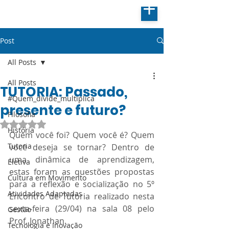
Post
All Posts
All Posts
TUTORIA: Passado,
#Quem_divide_multiplica
presente e futuro?
Filosofia
Avaliado com NaN de 5 estrelas.
História
Quem você foi? Quem você é? Quem 
Tutoria
você deseja se tornar? Dentro de 
uma dinâmica de aprendizagem, 
Eletiva
estas foram as questões propostas 
Cultura em Movimento
para a reflexão e socialização no 5º 
Atividades Adaptadas
Encontro de Tutoria realizado nesta 
sexta-feira (29/04) na sala 08 pelo 
Gestão
Prof. Jonathan.
Tecnologia e Inovação