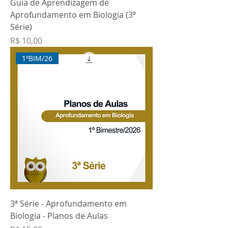
Guia de Aprendizagem de
Aprofundamento em Biologia (3ª
Série)
Preço
R$ 10,00
1ºBIM/26
3ª Série - Aprofundamento em
Biologia - Planos de Aulas