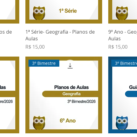
nos de
1ª Série- Geografia - Planos de
9º Ano - Geo
Aulas
Aulas
Preço
Preço
R$ 15,00
R$ 15,00
3º Bimestre
3º Bimestr