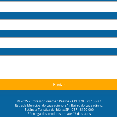
Enviar
© 2025 - Professor Jonathan Pessoa - CPF 370.371.158-27
Estrada Municipal do Lageadinho. s/n. Bairro do Lageadinho,
Estância Turística de Ibiúna/SP - CEP 18150-000
*Entrega dos produtos em até 07 dias úteis