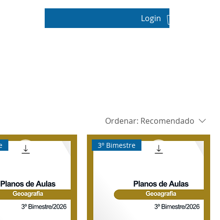
Login
pos
Ordenar:
Recomendado
e
3º Bimestre