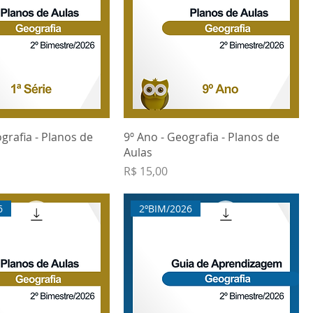
ografia - Planos de
9º Ano - Geografia - Planos de
Aulas
Preço
R$ 15,00
6
2ºBIM/2026