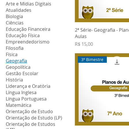
Arte e Mídias Digitais
Atualidades
Biologia
Ciências
Educação Financeira
2ª Série- Geografia - Pla
Educação Física
Aulas
Empreendedorismo
Preço
R$ 15,00
Filosofia
Física
3º Bimestre
Geografia
Geopolítica
Gestão Escolar
História
Liderança e Oratória
Língua Inglesa
Língua Portuguesa
Matemática
Orientação de Estudo
Orientação de Estudo (LP)
Orientação de Estudos