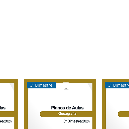
rtual
Banco de questões
Gru
3º Bimestre
3º Bimestr