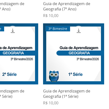
endizagem de
Guia de Aprendizagem de
º Ano)
Geografia (7º Ano)
Preço
R$ 10,00
e
3º Bimestre
endizagem de
Guia de Aprendizagem de
ª Série)
Geografia (1ª Série)
Preço
R$ 10,00