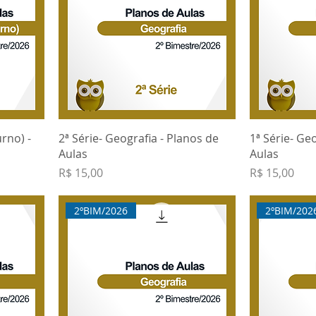
urno) -
2ª Série- Geografia - Planos de
1ª Série- Ge
Aulas
Aulas
Preço
Preço
R$ 15,00
R$ 15,00
2ºBIM/2026
2ºBIM/202