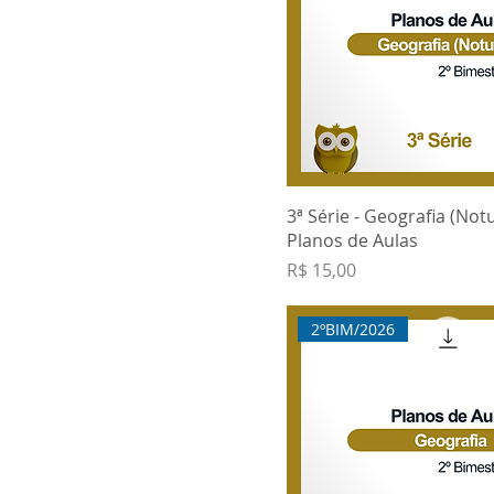
3ª Série - Geografia (Not
Planos de Aulas
Preço
R$ 15,00
2ºBIM/2026