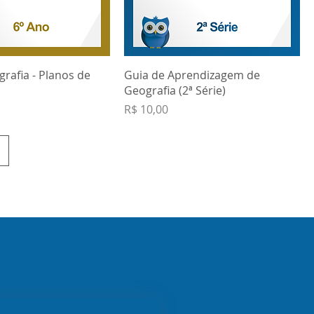
grafia - Planos de
Guia de Aprendizagem de
Geografia (2ª Série)
Preço
R$ 10,00