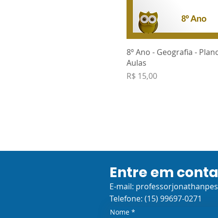
8º Ano - Geografia - Plan
Aulas
Preço
R$ 15,00
Entre em cont
E-mail:
professorjonathanpe
Telefone: (15) 99697-0271
Nome
*