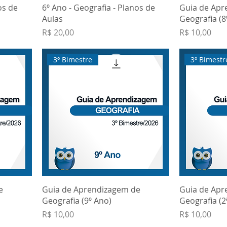
os de
6º Ano - Geografia - Planos de
Guia de Apr
Aulas
Geografia (8
Preço
Preço
R$ 20,00
R$ 10,00
3º Bimestre
3º Bimestr
e
Guia de Aprendizagem de
Guia de Apr
Geografia (9º Ano)
Geografia (2
Preço
Preço
R$ 10,00
R$ 10,00