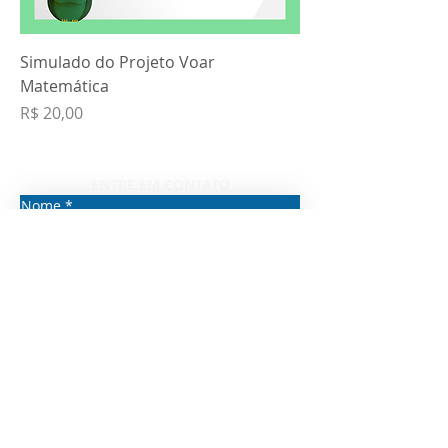
Simulado do Projeto Voar
Matemática
Preço
R$ 20,00
ENTRE EM CONTATO
Nome
*
Telefone
*
Email
*
Qual é a sua mensagem?
*