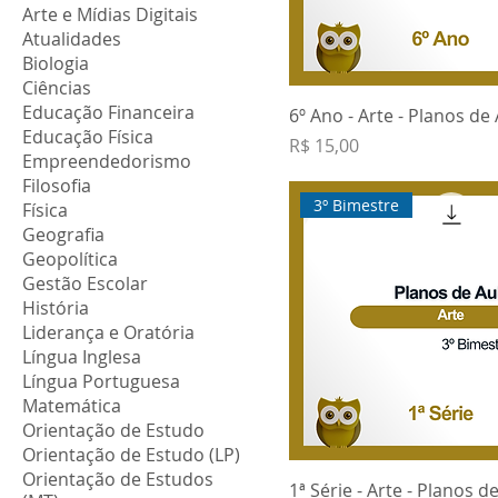
Arte e Mídias Digitais
Atualidades
Biologia
Ciências
Educação Financeira
6º Ano - Arte - Planos de
Educação Física
Preço
R$ 15,00
Empreendedorismo
Filosofia
3º Bimestre
Física
Geografia
Geopolítica
Gestão Escolar
História
Liderança e Oratória
Língua Inglesa
Língua Portuguesa
Matemática
Orientação de Estudo
Orientação de Estudo (LP)
Orientação de Estudos
1ª Série - Arte - Planos d