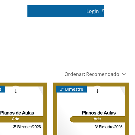
Login
pos
Ordenar:
Recomendado
e
3º Bimestre