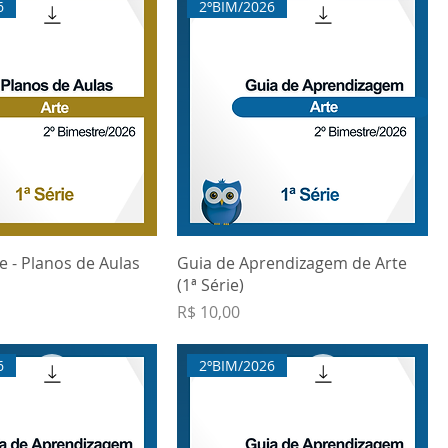
6
2ºBIM/2026
te - Planos de Aulas
Guia de Aprendizagem de Arte
(1ª Série)
Preço
R$ 10,00
6
2ºBIM/2026