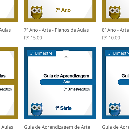
 Aulas
7º Ano - Arte - Planos de Aulas
8º Ano - Art
Preço
Preço
R$ 15,00
R$ 10,00
3º Bimestre
3º Bimestr
e Aulas
Guia de Aprendizagem de Arte
Guia de Apr