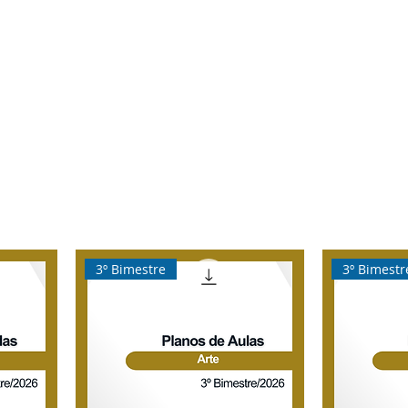
rtual
Banco de questões
Gru
3º Bimestre
3º Bimestr