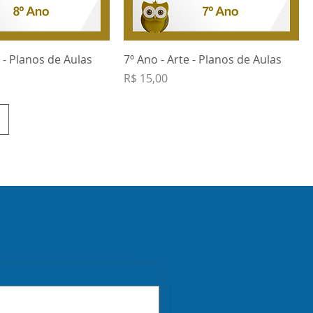
e - Planos de Aulas
7º Ano - Arte - Planos de Aulas
Preço
R$ 15,00