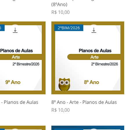
(8ºAno)
Preço
R$ 10,00
6
2ºBIM/2026
e - Planos de Aulas
8º Ano - Arte - Planos de Aulas
Preço
R$ 10,00