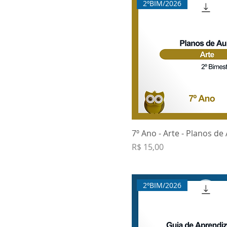
2ºBIM/2026
7º Ano - Arte - Planos de
Preço
R$ 15,00
2ºBIM/2026