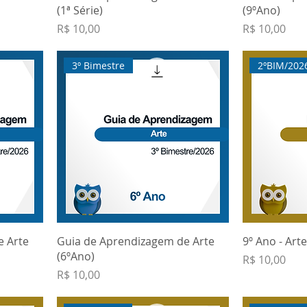
(1ª Série)
(9ºAno)
Preço
Preço
R$ 10,00
R$ 10,00
3º Bimestre
2ºBIM/202
e Arte
Guia de Aprendizagem de Arte
9º Ano - Art
(6ºAno)
Preço
R$ 10,00
Preço
R$ 10,00