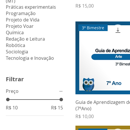
(MT)
Preço
R$ 15,00
Práticas experimentais
Programação
Projeto de Vida
Projeto Voar
3º Bimestre
Química
Redação e Leitura
Robótica
Sociologia
Tecnologia e Inovação
Filtrar
Preço
Guia de Aprendizagem d
R$ 10
R$ 15
(7ºAno)
Preço
R$ 10,00