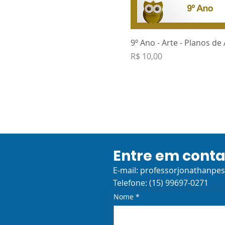
9º Ano - Arte - Planos de
Preço
R$ 10,00
Entre em cont
E-mail:
professorjonathanpe
Telefone: (15) 99697-0271
Nome
*