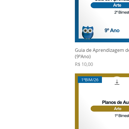
Guia de Aprendizagem d
(9ºAno)
Preço
R$ 10,00
1ºBIM/26