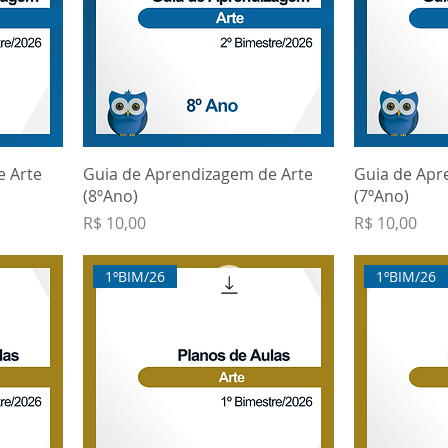
e Arte
Guia de Aprendizagem de Arte
Guia de Apr
(8ºAno)
(7ºAno)
Preço
Preço
R$ 10,00
R$ 10,00
1ºBIM/26
1ºBIM/26