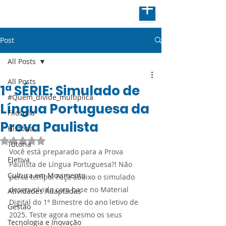
Post
All Posts
All Posts
1ª SÉRIE: Simulado de
#Quem_divide_multiplica
Língua Portuguesa da
Filosofia
Prova Paulista
História
Avaliado com NaN de 5 estrelas.
Tutoria
Você está preparado para a Prova 
Eletiva
Paulista de Língua Portuguesa?! Não 
Cultura em Movimento
perca tempo! Faça abaixo o simulado 
desenvolvido com base no Material 
Atividades Adaptadas
Digital do 1º Bimestre do ano letivo de 
Gestão
2025. Teste agora mesmo os seus 
Tecnologia e Inovação