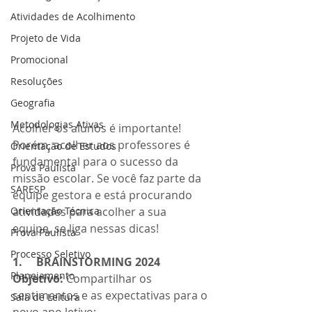
Atividades de Acolhimento
Projeto de Vida
Promocional
Resoluções
Geografia
Metodologias Ativas
Acolher os alunos é importante! 
Porém, acolher aos professores é 
Orientação de Estudos
fundamental para o sucesso da 
Prova Paulista
missão escolar. Se você faz parte da 
SARESP
equipe gestora e está procurando 
Orientação Técnica
atividades para acolher a sua 
equipe, se liga nessas dicas!
Prova Paulista
Processo Seletivo
1.     BRAINSTORMING 2024
Planejamento
Objetivo: 
Compartilhar os 
sentimentos e as expectativas para o 
Sala de Leitura
novo ano letivo;