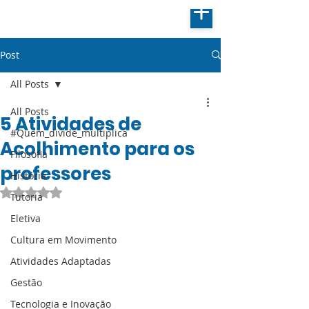
Post
All Posts
All Posts
5 Atividades de
#Quem_divide_multiplica
Acolhimento para os
Filosofia
professores
História
Avaliado com NaN de 5 estrelas.
Tutoria
Eletiva
Cultura em Movimento
Atividades Adaptadas
Gestão
Tecnologia e Inovação