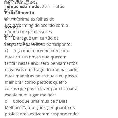
Língua Portuguesa
Tempo estimado:
 20 minutos;
Ciências
Procedimento:
a)    Imprima as folhas do 
Matemática
Brainstorming de acordo com o 
Sociologia
número de professores;
SAEB
b)    Entregue um cartão de 
Avaliação Diagnóstica
respostas para cada participante;
c)    Peça que o preencham com: 
duas coisas novas que querem 
tentar nesse ano; zero pensamentos 
negativos que trago do ano passado; 
duas maneiras pelas quais eu posso 
melhorar como pessoa; quatro 
coisas que posso fazer para tornar a 
escola num lugar melhor;
d)    Coloque uma música (“Dias 
Melhores”/Jota Quest) enquanto os 
professores estiverem respondendo;