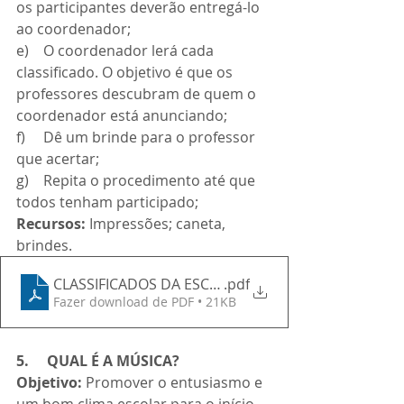
os participantes deverão entregá-lo 
ao coordenador;
e)    O coordenador lerá cada 
classificado. O objetivo é que os 
professores descubram de quem o 
coordenador está anunciando;
f)     Dê um brinde para o professor 
que acertar;
g)    Repita o procedimento até que 
todos tenham participado;
Recursos:
 Impressões; caneta, 
brindes.
CLASSIFICADOS DA ESCOLA
.pdf
Fazer download de PDF • 21KB
5.     QUAL É A MÚSICA?
Objetivo:
 Promover o entusiasmo e 
um bom clima escolar para o início 