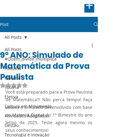
Post
All Posts
All Posts
9º ANO: Simulado de
#Quem_divide_multiplica
Matemática da Prova
Filosofia
Paulista
História
Avaliado com NaN de 5 estrelas.
Tutoria
Você está preparado para a Prova Paulista 
Eletiva
de Matemática?! Não perca tempo! Faça 
Cultura em Movimento
abaixo o simulado desenvolvido com base 
no Material Digital do 1º Bimestre do ano 
Atividades Adaptadas
letivo de 2025. Teste agora mesmo os 
Gestão
seus conhecimentos!
Tecnologia e Inovação