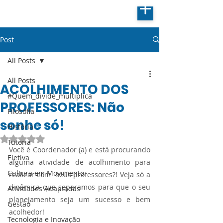
Post
All Posts
All Posts
ACOLHIMENTO DOS
#Quem_divide_multiplica
PROFESSORES: Não
Filosofia
sonhe só!
História
Avaliado com NaN de 5 estrelas.
Tutoria
Você é Coordenador (a) e está procurando 
Eletiva
alguma atividade de acolhimento para 
Cultura em Movimento
realizar com  seus professores?! Veja só a 
dinâmica que separamos para que o seu 
Atividades Adaptadas
planejamento seja um sucesso e bem 
Gestão
acolhedor!
Tecnologia e Inovação