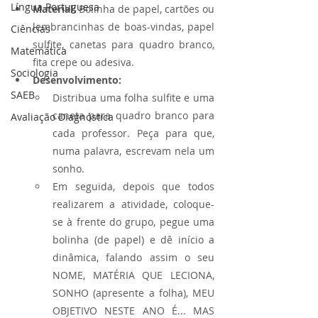
Língua Portuguesa
Material: 
Bolinha de papel, cartões ou 
lembrancinhas de boas-vindas, papel 
Ciências
sulfite, canetas para quadro branco, 
Matemática
fita crepe ou adesiva.
Sociologia
Desenvolvimento: 
SAEB
Distribua uma folha sulfite e uma 
caneta para quadro branco para 
Avaliação Diagnóstica
cada professor. Peça para que, 
numa palavra, escrevam nela um 
sonho. 
Em seguida, depois que todos 
realizarem a atividade, coloque-
se à frente do grupo, pegue uma 
bolinha (de papel) e dê início a 
dinâmica, falando assim o seu 
NOME, MATÉRIA QUE LECIONA, 
SONHO (apresente a folha), MEU 
OBJETIVO NESTE ANO É... MAS 