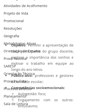
Atividades de Acolhimento
Projeto de Vida
Promocional
Resoluções
Geografia
Metodologias Ativas
Objetivo
: Permitir a apresentação de 
Orientação de Estudos
cada participante do grupo docente, 
explicar a importância dos sonhos e 
Prova Paulista
motivar o trabalho em equipe ao 
SARESP
longo do ano letivo.
Orientação Técnica
Público-alvo: 
professores e gestores 
Prova Paulista
da unidade escolar;
Competências socioemocionais:
Processo Seletivo
Autogestão: foco;
Planejamento
Engajamento com os outros: 
Sala de Leitura
entusiasmo;