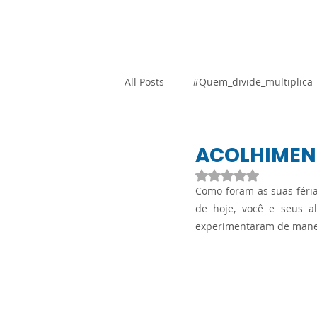
Home
Blog
Loja Vi
All Posts
#Quem_divide_multiplica
Atividades Adaptadas
Gestão
ACOLHIMENT
Avaliado com NaN d
Como foram as suas féria
Promocional
Resoluções
de hoje, você e seus al
experimentaram de maneir
SARESP
Orientação Técnica
Língua Portuguesa
Ciências