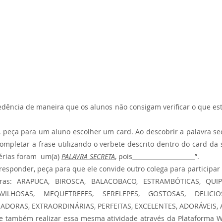
dência de maneira que os alunos não consigam verificar o que est
, peça para um aluno escolher um card. Ao descobrir a palavra se
ompletar a frase utilizando o verbete descrito dentro do card da 
érias foram  um(a) 
PALAVRA SECRETA
, pois_____________________”.
esponder, peça para que ele convide outro colega para participar 
vras: ARAPUCA, BIROSCA, BALACOBACO, ESTRAMBÓTICAS, QUIP
ILHOSAS, MEQUETREFES, SERELEPES, GOSTOSAS, DELICIOSA
ADORAS, EXTRAORDINÁRIAS, PERFEITAS, EXCELENTES, ADORÁVEIS, A
de também realizar essa mesma atividade através da Plataforma W