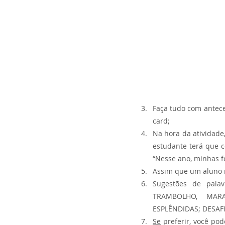
Faça tudo com antece
card;
Na hora da atividade
estudante terá que c
“Nesse ano, minhas f
Assim que um aluno r
Sugestões de pala
TRAMBOLHO, MARAV
ESPLÊNDIDAS; DESAFI
Se
 preferir, você po