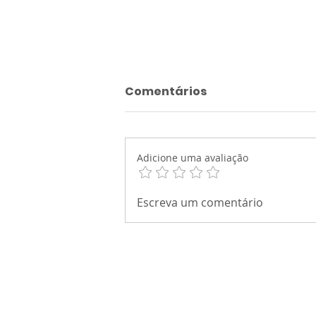
Comentários
Adicione uma avaliação
Atividade de
Escreva um comentário
Acolhimento: O Livro da
Vida