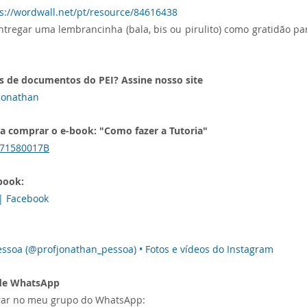
s://wordwall.net/pt/resource/84616438
tregar uma lembrancinha (bala, bis ou pirulito) como gratidão pa
 de documentos do PEI? Assine nosso site
 Jonathan
ra comprar o e-book: "Como fazer a Tutoria"
N71580017B
book:
 | Facebook
essoa (@profjonathan_pessoa) • Fotos e vídeos do Instagram
 de WhatsApp
trar no meu grupo do WhatsApp: 