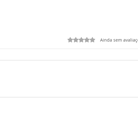
Avaliado com 0 de 5 estrelas.
Ainda sem avaliaç
Junt
AMONG US: Atividade de
Acolhimento