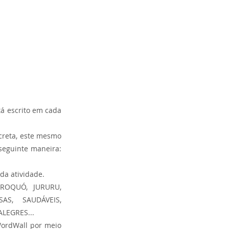
á escrito em cada 
creta, este mesmo 
seguinte maneira: 
da atividade.
ROQUÓ, JURURU, 
S, SAUDÁVEIS, 
LEGRES...
ordWall por meio 