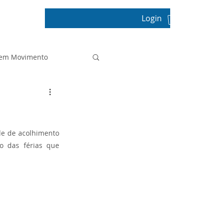
Login
pos
 em Movimento
Projeto de Vida
de de acolhimento 
Prova Paulista
o das férias que 
Sala de Leitura
tica