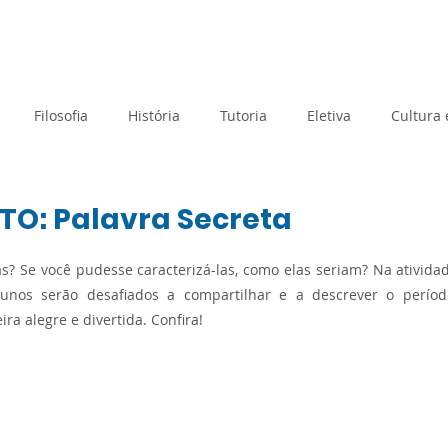
rtual
Banco de questões
Gru
Filosofia
História
Tutoria
Eletiva
Cultura
Tecnologia e Inovação
Atividades de Acolhimento
O: Palavra Secreta
e 5 estrelas.
s? Se você pudesse caracterizá-las, como elas seriam? Na ativida
Geografia
Metodologias Ativas
Orientação de Estudos
unos serão desafiados a compartilhar e a descrever o períod
a alegre e divertida. Confira!
Prova Paulista
Processo Seletivo
Planejamento
Matemática
Sociologia
SAEB
Avaliação Diagnós