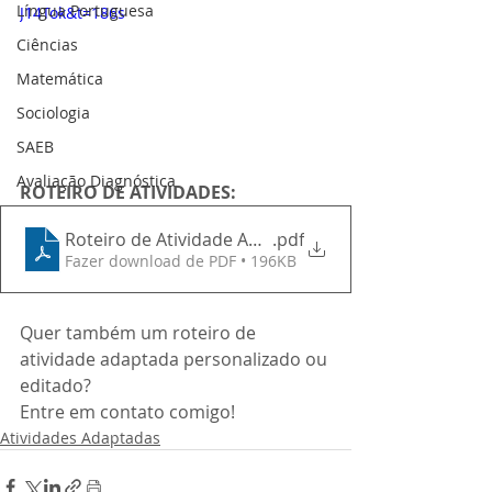
Língua Portuguesa
J14Tok&t=186s
Ciências
Matemática
Sociologia
SAEB
Avaliação Diagnóstica
ROTEIRO DE ATIVIDADES:
Roteiro de Atividade Adaptada
.pdf
Fazer download de PDF • 196KB
Quer também um roteiro de 
atividade adaptada personalizado ou 
editado?
Entre em contato comigo!
Atividades Adaptadas