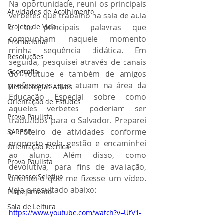
Na oportunidade, reuni os principais 
Atividades de Acolhimento
verbetes que trabalho na sala de aula 
Projeto de Vida
e as principais palavras que 
compunham naquele momento 
Promocional
minha sequência didática. Em 
Resoluções
seguida, pesquisei através de canais 
Geografia
do Youtube e também de amigos 
professores que atuam na área da 
Metodologias Ativas
Educação Especial sobre como 
Orientação de Estudos
aqueles verbetes poderiam ser 
Prova Paulista
traduzidos para o Salvador. Preparei 
o roteiro de atividades conforme 
SARESP
proposto pela gestão e encaminhei 
Orientação Técnica
ao aluno. Além disso, como 
Prova Paulista
devolutiva, para fins de avaliação, 
Processo Seletivo
orientei-o que me fizesse um vídeo. 
Veja o resultado abaixo:
Planejamento
Sala de Leitura
https://www.youtube.com/watch?v=UtV1-