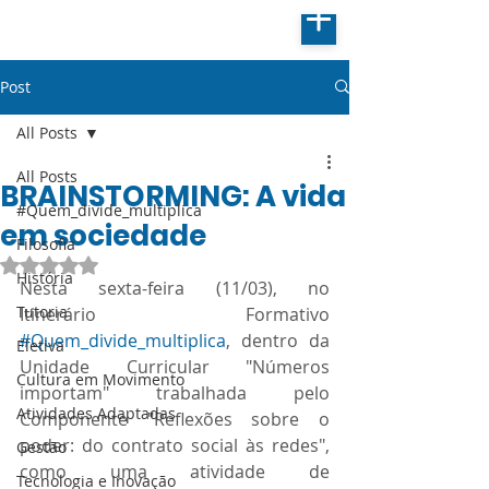
Post
All Posts
All Posts
BRAINSTORMING: A vida
#Quem_divide_multiplica
em sociedade
Filosofia
Avaliado com NaN de 5 estrelas.
História
Nesta sexta-feira (11/03), no 
Tutoria
Itinerário Formativo 
#Quem_divide_multiplica
, dentro da 
Eletiva
Unidade Curricular "Números 
Cultura em Movimento
importam" trabalhada pelo 
Atividades Adaptadas
Componente "Reflexões sobre o 
poder: do contrato social às redes", 
Gestão
como uma atividade de 
Tecnologia e Inovação