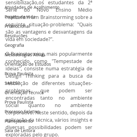
sensibilização,os estudantes da 2ª 
Atividades de Acolhimento
Série do Novo Ensino Médio 
Projeto de Vida
realizaram um Brainstorming sobre a 
seguinte situação-problema: "Quais 
Promocional
são as vantagens e desvantagens da 
Resoluções
vida em sociedade?".
Geografia
O Brainstorming, mais popularmente 
Metodologias Ativas
conhecido como "Tempestade de 
Orientação de Estudos
ideias", consiste numa estratégia de 
Prova Paulista
Design Thinking para a busca da 
resolução de diferentes situações-
SARESP
problemas que podem ser 
Orientação Técnica
encontradas tanto no ambiente 
Prova Paulista
social quanto no ambiente 
Processo Seletivo
corporativo. Neste sentido, depois da 
aplicação da técnica, vários insights e 
Planejamento
diversas possibilidades podem ser 
Sala de Leitura
exploradas pelo grupo.