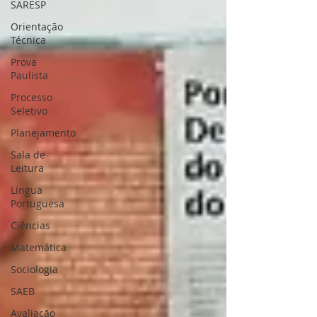
SARESP
Orientação
Técnica
Prova
Paulista
Processo
Seletivo
Planejamento
Sala de
Leitura
Língua
Portuguesa
Ciências
Matemática
Sociologia
SAEB
Avaliação