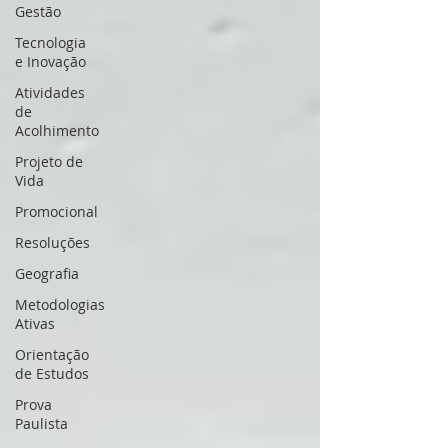
Gestão
Tecnologia
e Inovação
Atividades
de
Acolhimento
Projeto de
Vida
Promocional
Resoluções
Geografia
Metodologias
Ativas
Orientação
de Estudos
Prova
Paulista