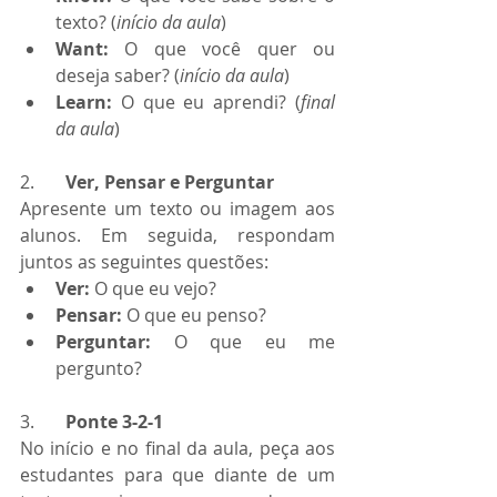
texto? (
início da aula
)
Want: 
O que você quer ou 
deseja saber? (
início da aula
)
Learn: 
O que eu aprendi? (
final 
da aula
)
2.       
Ver, Pensar e Perguntar
Apresente um texto ou imagem aos 
alunos. Em seguida, respondam 
juntos as seguintes questões:
Ver: 
O que eu vejo?
Pensar:
 O que eu penso?
Perguntar:
 O que eu me 
pergunto?
3.       
Ponte 3-2-1
No início e no final da aula, peça aos 
estudantes para que diante de um 