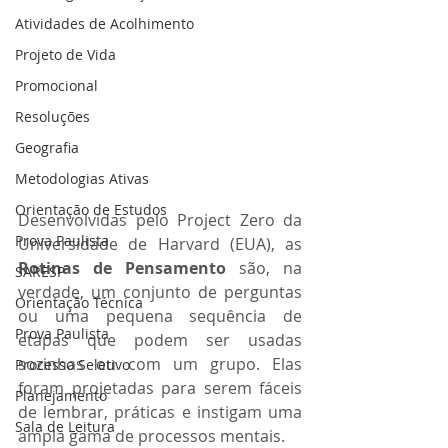
Atividades de Acolhimento
Projeto de Vida
Promocional
Resoluções
Geografia
Metodologias Ativas
Orientação de Estudos
Desenvolvidas pelo Project Zero da 
Prova Paulista
Universidade de Harvard (EUA), as 
Rotinas de Pensamento 
são, na 
SARESP
verdade, um conjunto de perguntas 
Orientação Técnica
ou uma pequena sequência de 
Prova Paulista
etapas que podem ser usadas 
sozinhas ou com um grupo. Elas 
Processo Seletivo
foram projetadas para serem fáceis 
Planejamento
de lembrar, práticas e instigam uma 
Sala de Leitura
ampla gama de processos mentais. 