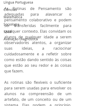
Língua Portuguesa
As Rotinas de Pensamento são 
Ciências
adequadas para alavancar o 
Matemática
pensamento colaborativo e podem 
Sociologia
ser transferidas facilmente para 
qualquer contexto. Elas convidam os 
SAEB
alunos de qualquer idade a serem 
Avaliação Diagnóstica
observadores atentos, a organizar 
suas ideias, a raciocinar 
cuidadosamente e a refletir sobre 
como estão dando sentido às coisas 
que estão ao seu redor e às coisas 
que fazem. 
As rotinas são flexíveis o suficiente 
para serem usadas para envolver os 
alunos na compreensão de um 
artefato, de um conceito ou de um 
sistema. Elas podem, a princípio, 