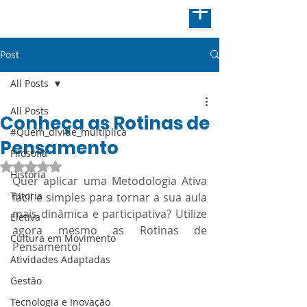
Post
All Posts
All Posts
Conheça as Rotinas de
#Quem_divide_multiplica
Pensamento
Filosofia
Avaliado com NaN de 5 estrelas.
História
Quer aplicar uma Metodologia Ativa 
Tutoria
fácil e simples para tornar a sua aula 
mais dinâmica e participativa? Utilize 
Eletiva
agora mesmo as Rotinas de 
Cultura em Movimento
Pensamento!
Atividades Adaptadas
Gestão
Tecnologia e Inovação