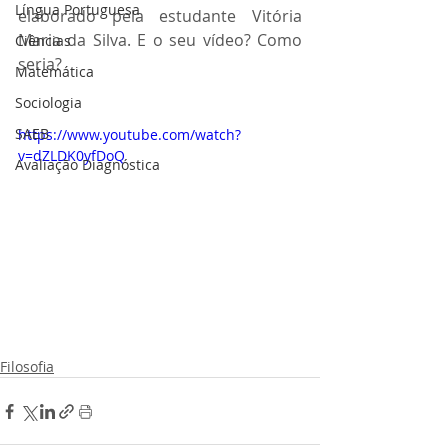
Língua Portuguesa
elaborado pela estudante Vitória 
Maria da Silva. E o seu vídeo? Como 
Ciências
seria?
Matemática
Sociologia
SAEB
https://www.youtube.com/watch?
v=dZLDK0yfDoQ
Avaliação Diagnóstica
Filosofia