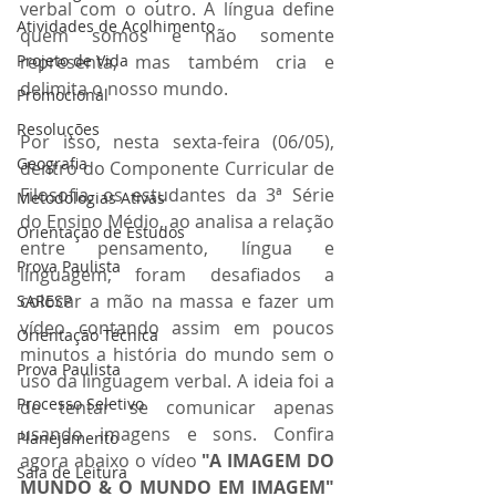
verbal com o outro. A língua define 
Atividades de Acolhimento
quem somos e não somente 
Projeto de Vida
representa, mas também cria e 
delimita o nosso mundo. 
Promocional
Resoluções
Por isso, nesta sexta-feira (06/05), 
Geografia
dentro do Componente Curricular de 
Filosofia, os estudantes da 3ª Série 
Metodologias Ativas
do Ensino Médio, ao analisa a relação 
Orientação de Estudos
entre pensamento, língua e 
Prova Paulista
linguagem, foram desafiados a 
colocar a mão na massa e fazer um 
SARESP
vídeo contando assim em poucos 
Orientação Técnica
minutos a história do mundo sem o 
Prova Paulista
uso da linguagem verbal. A ideia foi a 
Processo Seletivo
de tentar se comunicar apenas 
usando imagens e sons. Confira 
Planejamento
agora abaixo o vídeo 
"A IMAGEM DO 
Sala de Leitura
MUNDO & O MUNDO EM IMAGEM"