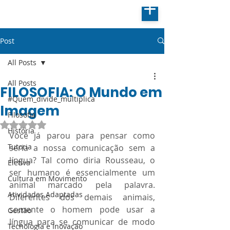
Post
All Posts
All Posts
FILOSOFIA: O Mundo em
#Quem_divide_multiplica
Imagem
Filosofia
Avaliado com NaN de 5 estrelas.
História
Você já parou para pensar como 
Tutoria
seria a nossa comunicação sem a 
língua? Tal como diria Rousseau, o 
Eletiva
ser humano é essencialmente um 
Cultura em Movimento
animal marcado pela palavra. 
Atividades Adaptadas
Diferentes dos demais animais, 
somente o homem pode usar a 
Gestão
língua para se comunicar de modo 
Tecnologia e Inovação