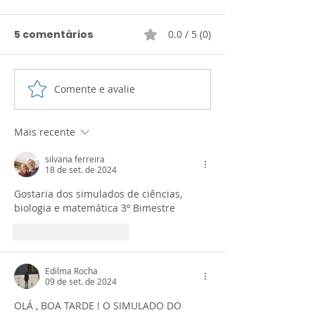
5 comentários
0.0 / 5 (0)
Comente e avalie
6º ANO: Simulado da
9º ANO: Prova
Prova Paulista de
Geografia (1º 
Matemática (2ºBIM)
Mais recente
silvana ferreira
18 de set. de 2024
Gostaria dos simulados de ciências, 
biologia e matemática 3º Bimestre
Curtir
Responder
Edilma Rocha
09 de set. de 2024
OLÁ , BOA TARDE ! O SIMULADO DO 