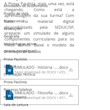
A Prova Paulista, mais uma vez, está 
Atividades de Acolhimento
chegando. Como está a 
Projeto de Vida
aprendizagem da sua turma? Com 
Promocional
base no material digital 
disponibilizado pela SEDUC/SP, 
Resoluções
preparei um simulado de alguns 
Geografia
componentes curriculares para os 
Metodologias Ativas
meus alunos. Baixe o modelo da 
prova e replique!
Orientação de Estudos
Prova Paulista
SARESP
SIMULADO - História - 9º Ano
.docx
Fazer download de DOCX • 455KB
Orientação Técnica
Prova Paulista
Processo Seletivo
SIMULADO - Filosofia - 1ª Série
.docx
Planejamento
Fazer download de DOCX • 451KB
Sala de Leitura