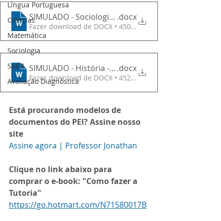
Língua Portuguesa
SIMULADO - Sociologia - 2ª Série
.docx
Ciências
Fazer download de DOCX • 450KB
Matemática
Sociologia
SAEB
SIMULADO - História - 3ª Série
.docx
Fazer download de DOCX • 452KB
Avaliação Diagnóstica
Está procurando modelos de 
documentos do PEI? Assine nosso 
site
Assine agora | Professor Jonathan
Clique no link abaixo para 
comprar o e-book: "Como fazer a 
Tutoria"
https://go.hotmart.com/N71580017B