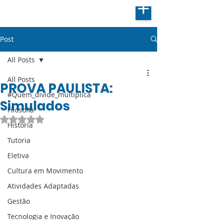
Post
All Posts
All Posts
PROVA PAULISTA:
#Quem_divide_multiplica
Simulados
Filosofia
Avaliado com NaN de 5 estrelas.
História
Tutoria
Eletiva
Cultura em Movimento
Atividades Adaptadas
Gestão
Tecnologia e Inovação