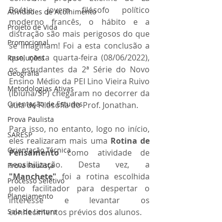
Boétie, jovem filósofo político 
Atividades de Acolhimento
moderno francês, o hábito e a 
Projeto de Vida
distração são mais perigosos do que 
Promocional
se imaginam! Foi a esta conclusão a 
que, nesta quarta-feira (08/06/2022), 
Resoluções
os estudantes da 2ª Série do Novo 
Geografia
Ensino Médio da PEI Lino Vieira Ruivo 
Metodologias Ativas
(Ibiúna/SP) chegaram no decorrer da 
Orientação de Estudos
aula de Filosofia do Prof. Jonathan.
Prova Paulista
Para isso, no entanto, logo no início, 
SARESP
eles realizaram mais uma 
Rotina de 
Orientação Técnica
Pensamento
 como atividade de 
sensibilização. Desta vez, a 
Prova Paulista
"Manchete"
 foi a rotina escolhida 
Processo Seletivo
pelo facilitador para despertar o 
Planejamento
interesse e levantar os 
Sala de Leitura
conhecimentos prévios dos alunos. 