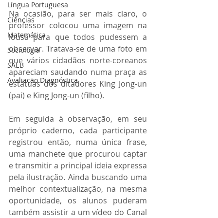
Língua Portuguesa
Na ocasião, para ser mais claro, o 
Ciências
professor colocou uma imagem na 
Matemática
lousa para que todos pudessem a 
observar. Tratava-se de uma foto em 
Sociologia
que vários cidadãos norte-coreanos 
SAEB
apareciam saudando numa praça as 
Avaliação Diagnóstica
estátuas dos ditadores King Jong-un 
(pai) e King Jong-un (filho). 
Em seguida à observação, em seu 
próprio caderno, cada participante 
registrou então, numa única frase, 
uma manchete que procurou captar 
e transmitir a principal ideia expressa 
pela ilustração. Ainda buscando uma 
melhor contextualização, na mesma 
oportunidade, os alunos puderam 
também assistir a um vídeo do Canal 