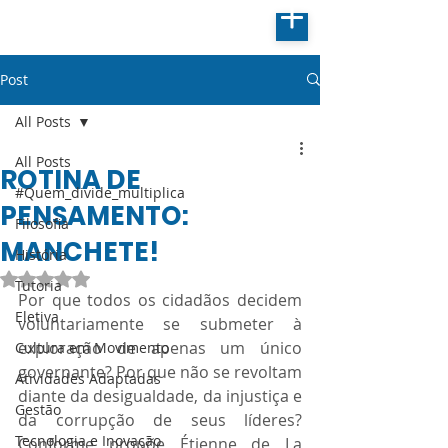
Post
All Posts
All Posts
ROTINA DE
#Quem_divide_multiplica
PENSAMENTO:
Filosofia
MANCHETE!
História
Avaliado com NaN de 5 estrelas.
Tutoria
Por que todos os cidadãos decidem 
Eletiva
voluntariamente se submeter à 
exploração de apenas um único 
Cultura em Movimento
governante? Por que não se revoltam 
Atividades Adaptadas
diante da desigualdade, da injustiça e 
Gestão
da corrupção de seus líderes? 
Tecnologia e Inovação
Conforme propõe Étienne de La 