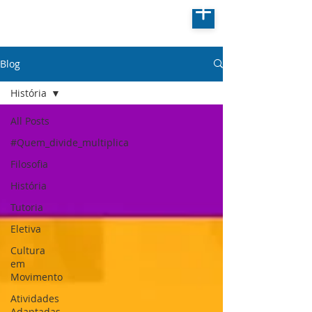
Blog
História
All Posts
#Quem_divide_multiplica
Filosofia
História
Tutoria
Eletiva
Cultura
em
Movimento
Atividades
Adaptadas