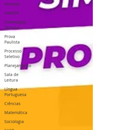
Paulista
SARESP
Orientação
Técnica
Prova
Paulista
Processo
Seletivo
Planejamento
Sala de
Leitura
Língua
Portuguesa
Ciências
Matemática
Sociologia